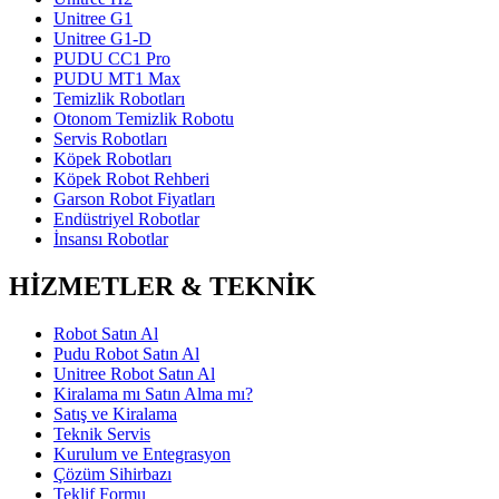
Unitree G1
Unitree G1-D
PUDU CC1 Pro
PUDU MT1 Max
Temizlik Robotları
Otonom Temizlik Robotu
Servis Robotları
Köpek Robotları
Köpek Robot Rehberi
Garson Robot Fiyatları
Endüstriyel Robotlar
İnsansı Robotlar
HİZMETLER & TEKNİK
Robot Satın Al
Pudu Robot Satın Al
Unitree Robot Satın Al
Kiralama mı Satın Alma mı?
Satış ve Kiralama
Teknik Servis
Kurulum ve Entegrasyon
Çözüm Sihirbazı
Teklif Formu