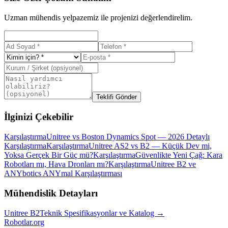
Uzman mühendis yelpazemiz ile projenizi değerlendirelim.
Teklifi Gönder
İlginizi Çekebilir
Karşılaştırma
Unitree vs Boston Dynamics Spot — 2026 Detaylı
Karşılaştırma
Karşılaştırma
Unitree AS2 vs B2 — Küçük Dev mi,
Yoksa Gerçek Bir Güç mü?
Karşılaştırma
Güvenlikte Yeni Çağ: Kara
Robotları mı, Hava Dronları mı?
Karşılaştırma
Unitree B2 ve
ANYbotics ANYmal Karşılaştırması
Mühendislik Detayları
Unitree
B2
Teknik Spesifikasyonlar ve Katalog →
Robotlar
.org