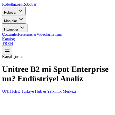
Robotlar
.org
Robotlar
Robotlar
Markalar
Hizmetler
Çözümler
Referanslar
Videolar
İletişim
Katalog
TR
EN
Karşılaştırma
Unitree B2 mi Spot Enterprise
mı? Endüstriyel Analiz
UNITREE Türkiye Hub & Yetkinlik Merkezi