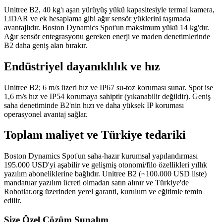
Unitree B2, 40 kg'ı aşan yürüyüş yükü kapasitesiyle termal kamera,
LiDAR ve ek hesaplama gibi ağır sensör yüklerini taşımada
avantajlıdır. Boston Dynamics Spot'un maksimum yükü 14 kg'dır.
Ağır sensör entegrasyonu gereken enerji ve maden denetimlerinde
B2 daha geniş alan bırakır.
Endüstriyel dayanıklılık ve hız
Unitree B2; 6 m/s üzeri hız ve IP67 su-toz koruması sunar. Spot ise
1,6 m/s hız ve IP54 korumaya sahiptir (yıkanabilir değildir). Geniş
saha denetiminde B2'nin hızı ve daha yüksek IP koruması
operasyonel avantaj sağlar.
Toplam maliyet ve Türkiye tedariki
Boston Dynamics Spot'un saha-hazır kurumsal yapılandırması
195.000 USD'yi aşabilir ve gelişmiş otonomi/filo özellikleri yıllık
yazılım aboneliklerine bağlıdır. Unitree B2 (~100.000 USD liste)
mandatuar yazılım ücreti olmadan satın alınır ve Türkiye'de
Robotlar.org üzerinden yerel garanti, kurulum ve eğitimle temin
edilir.
Size Özel Çözüm Sunalım