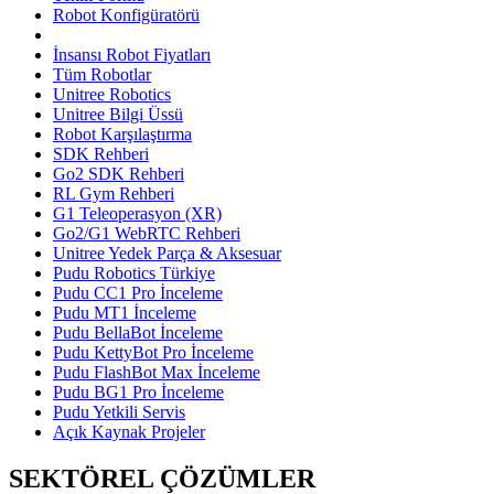
Robot Konfigüratörü
İnsansı Robot Fiyatları
Tüm Robotlar
Unitree Robotics
Unitree Bilgi Üssü
Robot Karşılaştırma
SDK Rehberi
Go2 SDK Rehberi
RL Gym Rehberi
G1 Teleoperasyon (XR)
Go2/G1 WebRTC Rehberi
Unitree Yedek Parça & Aksesuar
Pudu Robotics Türkiye
Pudu CC1 Pro İnceleme
Pudu MT1 İnceleme
Pudu BellaBot İnceleme
Pudu KettyBot Pro İnceleme
Pudu FlashBot Max İnceleme
Pudu BG1 Pro İnceleme
Pudu Yetkili Servis
Açık Kaynak Projeler
SEKTÖREL ÇÖZÜMLER