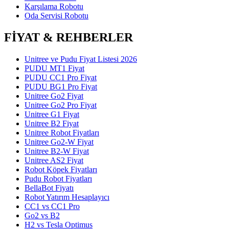
Karşılama Robotu
Oda Servisi Robotu
FİYAT & REHBERLER
Unitree ve Pudu Fiyat Listesi 2026
PUDU MT1 Fiyat
PUDU CC1 Pro Fiyat
PUDU BG1 Pro Fiyat
Unitree Go2 Fiyat
Unitree Go2 Pro Fiyat
Unitree G1 Fiyat
Unitree B2 Fiyat
Unitree Robot Fiyatları
Unitree Go2-W Fiyat
Unitree B2-W Fiyat
Unitree AS2 Fiyat
Robot Köpek Fiyatları
Pudu Robot Fiyatları
BellaBot Fiyatı
Robot Yatırım Hesaplayıcı
CC1 vs CC1 Pro
Go2 vs B2
H2 vs Tesla Optimus