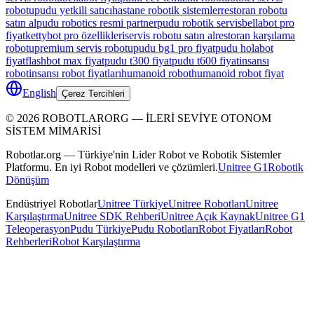
robotu
pudu yetkili satıcı
hastane robotik sistemler
restoran robotu
satın al
pudu robotics resmi partner
pudu robotik servis
bellabot pro
fiyat
kettybot pro özellikleri
servis robotu satın al
restoran karşılama
robotu
premium servis robotu
pudu bg1 pro fiyat
pudu holabot
fiyat
flashbot max fiyat
pudu t300 fiyat
pudu t600 fiyat
insansı
robot
insansı robot fiyatları
humanoid robot
humanoid robot fiyat
English
Çerez Tercihleri
©
2026
ROBOTLARORG —
İLERİ SEVİYE OTONOM
SİSTEM MİMARİSİ
Robotlar.org — Türkiye'nin Lider Robot ve Robotik Sistemler
Platformu. En iyi Robot modelleri ve çözümleri.
Unitree G1
Robotik
Dönüşüm
Endüstriyel Robotlar
Unitree Türkiye
Unitree Robotları
Unitree
Karşılaştırma
Unitree SDK Rehberi
Unitree Açık Kaynak
Unitree G1
Teleoperasyon
Pudu Türkiye
Pudu Robotları
Robot Fiyatları
Robot
Rehberleri
Robot Karşılaştırma