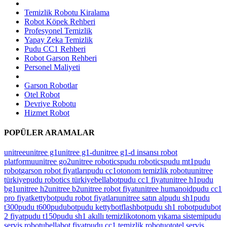
Temizlik Robotu Kiralama
Robot Köpek Rehberi
Profesyonel Temizlik
Yapay Zeka Temizlik
Pudu CC1 Rehberi
Robot Garson Rehberi
Personel Maliyeti
Garson Robotlar
Otel Robot
Devriye Robotu
Hizmet Robot
POPÜLER ARAMALAR
unitree
unitree g1
unitree g1-d
unitree g1-d insansı robot
platformu
unitree go2
unitree robotics
pudu robotics
pudu mt1
pudu
robot
garson robot fiyatları
pudu cc1
otonom temizlik robotu
unitree
türkiye
pudu robotics türkiye
bellabot
pudu cc1 fiyat
unitree h1
pudu
bg1
unitree h2
unitree b2
unitree robot fiyat
unitree humanoid
pudu cc1
pro fiyat
kettybot
pudu robot fiyatları
unitree satın al
pudu sh1
pudu
t300
pudu t600
pudubot
pudu kettybot
flashbot
pudu sh1 robot
pudubot
2 fiyat
pudu t150
pudu sh1 akıllı temizlik
otonom yıkama sistemi
pudu
servis robotu
bellabot fiyat
pudu cc1 temizlik robotu
ototel servis