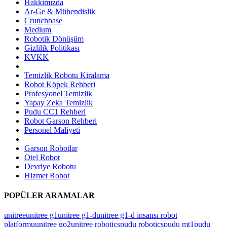
Hakkımızda
Ar-Ge & Mühendislik
Crunchbase
Medium
Robotik Dönüşüm
Gizlilik Politikası
KVKK
Temizlik Robotu Kiralama
Robot Köpek Rehberi
Profesyonel Temizlik
Yapay Zeka Temizlik
Pudu CC1 Rehberi
Robot Garson Rehberi
Personel Maliyeti
Garson Robotlar
Otel Robot
Devriye Robotu
Hizmet Robot
POPÜLER ARAMALAR
unitree
unitree g1
unitree g1-d
unitree g1-d insansı robot
platformu
unitree go2
unitree robotics
pudu robotics
pudu mt1
pudu