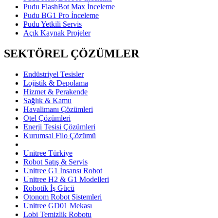
Pudu FlashBot Max İnceleme
Pudu BG1 Pro İnceleme
Pudu Yetkili Servis
Açık Kaynak Projeler
SEKTÖREL ÇÖZÜMLER
Endüstriyel Tesisler
Lojistik & Depolama
Hizmet & Perakende
Sağlık & Kamu
Havalimanı Çözümleri
Otel Çözümleri
Enerji Tesisi Çözümleri
Kurumsal Filo Çözümü
Unitree Türkiye
Robot Satış & Servis
Unitree G1 İnsansı Robot
Unitree H2 & G1 Modelleri
Robotik İş Gücü
Otonom Robot Sistemleri
Unitree GD01 Mekası
Lobi Temizlik Robotu