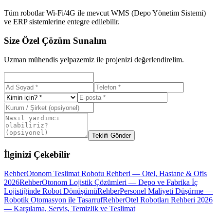
Tüm robotlar Wi-Fi/4G ile mevcut WMS (Depo Yönetim Sistemi)
ve ERP sistemlerine entegre edilebilir.
Size Özel Çözüm Sunalım
Uzman mühendis yelpazemiz ile projenizi değerlendirelim.
Teklifi Gönder
İlginizi Çekebilir
Rehber
Otonom Teslimat Robotu Rehberi — Otel, Hastane & Ofis
2026
Rehber
Otonom Lojistik Çözümleri — Depo ve Fabrika İç
Lojistiğinde Robot Dönüşümü
Rehber
Personel Maliyeti Düşürme —
Robotik Otomasyon ile Tasarruf
Rehber
Otel Robotları Rehberi 2026
— Karşılama, Servis, Temizlik ve Teslimat