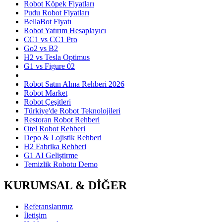
Robot Köpek Fiyatları
Pudu Robot Fiyatları
BellaBot Fiyatı
Robot Yatırım Hesaplayıcı
CC1 vs CC1 Pro
Go2 vs B2
H2 vs Tesla Optimus
G1 vs Figure 02
Robot Satın Alma Rehberi 2026
Robot Market
Robot Çeşitleri
Türkiye'de Robot Teknolojileri
Restoran Robot Rehberi
Otel Robot Rehberi
Depo & Lojistik Rehberi
H2 Fabrika Rehberi
G1 AI Geliştirme
Temizlik Robotu Demo
KURUMSAL & DİĞER
Referanslarımız
İletişim