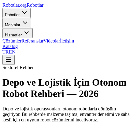
Robotlar
.org
Robotlar
Robotlar
Markalar
Hizmetler
Çözümler
Referanslar
Videolar
İletişim
Katalog
TR
EN
Sektörel Rehber
Depo ve Lojistik İçin Otonom
Robot Rehberi — 2026
Depo ve lojistik operasyonları, otonom robotlarla dönüşüm
geçiriyor. Bu rehberde malzeme taşıma, envanter denetimi ve saha
keşfi için en uygun robot çözümlerini inceliyoruz.