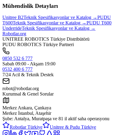
Mühendislik Detayları
Unitree
B2
Teknik Spesifikasyonlar ve Katalog →
PUDU
T600
Teknik Spesifikasyonlar ve Katalog →
PUDU
T600
Underride
Teknik Spesifikasyonlar ve Katalog →
Robotlar
.org
UNITREE ROBOTICS Türkiye Distribütörü
PUDU ROBOTICS Türkiye Partneri
0850 532 6 777
Sabah 09:00 - Akşam 19:00
0532 400 6 777
7/24 Acil & Teknik Destek
robot@robotlar.org
Kurumsal & Genel Sorular
Merkez Ankara, Çankaya
Merkez İstanbul, Ataşehir
Şube: Antalya, Muratpaşa ve
81 il aktif saha operasyonu
Robotlar Türkiye
Unitree & Pudu Türkiye