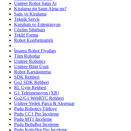
Unitree Robot Satın Al
Kiralama mı Satın Alma mı?
Satış ve Kiralama
Teknik Servis
Kurulum ve Entegrasyon
Çözüm Sihirbazı
Teklif Formu
Robot Konfigüratörü
İnsansı Robot Fiyatları
Tüm Robotlar
Unitree Robotics
Unitree Bilgi Üssü
Robot Karşılaştırma
SDK Rehberi
Go2 SDK Rehberi
RL Gym Rehberi
G1 Teleoperasyon (XR)
Go2/G1 WebRTC Rehberi
Unitree Yedek Parça & Aksesuar
Pudu Robotics Türkiye
Pudu CC1 Pro İnceleme
Pudu MT1 İnceleme
Pudu BellaBot İnceleme
Pudu KettyBot Pro İnceleme