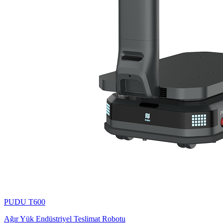
PUDU
T600
Ağır Yük Endüstriyel Teslimat Robotu