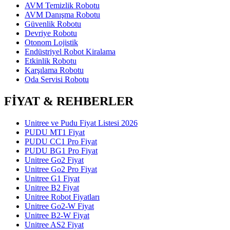
AVM Temizlik Robotu
AVM Danışma Robotu
Güvenlik Robotu
Devriye Robotu
Otonom Lojistik
Endüstriyel Robot Kiralama
Etkinlik Robotu
Karşılama Robotu
Oda Servisi Robotu
FİYAT & REHBERLER
Unitree ve Pudu Fiyat Listesi 2026
PUDU MT1 Fiyat
PUDU CC1 Pro Fiyat
PUDU BG1 Pro Fiyat
Unitree Go2 Fiyat
Unitree Go2 Pro Fiyat
Unitree G1 Fiyat
Unitree B2 Fiyat
Unitree Robot Fiyatları
Unitree Go2-W Fiyat
Unitree B2-W Fiyat
Unitree AS2 Fiyat