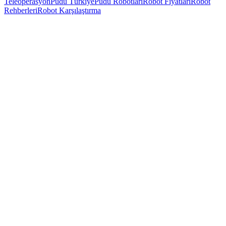
Teleoperasyon
Pudu Türkiye
Pudu Robotları
Robot Fiyatları
Robot
Rehberleri
Robot Karşılaştırma