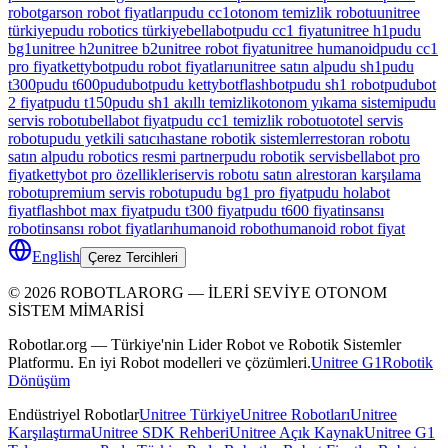
robot
garson robot fiyatları
pudu cc1
otonom temizlik robotu
unitree
türkiye
pudu robotics türkiye
bellabot
pudu cc1 fiyat
unitree h1
pudu
bg1
unitree h2
unitree b2
unitree robot fiyat
unitree humanoid
pudu cc1
pro fiyat
kettybot
pudu robot fiyatları
unitree satın al
pudu sh1
pudu
t300
pudu t600
pudubot
pudu kettybot
flashbot
pudu sh1 robot
pudubot
2 fiyat
pudu t150
pudu sh1 akıllı temizlik
otonom yıkama sistemi
pudu
servis robotu
bellabot fiyat
pudu cc1 temizlik robotu
ototel servis
robotu
pudu yetkili satıcı
hastane robotik sistemler
restoran robotu
satın al
pudu robotics resmi partner
pudu robotik servis
bellabot pro
fiyat
kettybot pro özellikleri
servis robotu satın al
restoran karşılama
robotu
premium servis robotu
pudu bg1 pro fiyat
pudu holabot
fiyat
flashbot max fiyat
pudu t300 fiyat
pudu t600 fiyat
insansı
robot
insansı robot fiyatları
humanoid robot
humanoid robot fiyat
English
Çerez Tercihleri
©
2026
ROBOTLARORG —
İLERİ SEVİYE OTONOM
SİSTEM MİMARİSİ
Robotlar.org — Türkiye'nin Lider Robot ve Robotik Sistemler
Platformu. En iyi Robot modelleri ve çözümleri.
Unitree G1
Robotik
Dönüşüm
Endüstriyel Robotlar
Unitree Türkiye
Unitree Robotları
Unitree
Karşılaştırma
Unitree SDK Rehberi
Unitree Açık Kaynak
Unitree G1