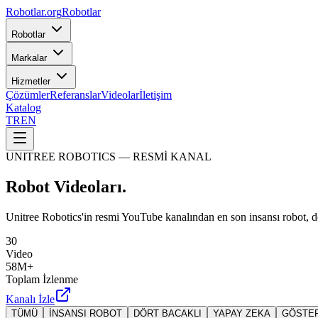
Robotlar
.org
Robotlar
Robotlar
Markalar
Hizmetler
Çözümler
Referanslar
Videolar
İletişim
Katalog
TR
EN
UNITREE ROBOTICS — RESMİ KANAL
Robot
Videoları.
Unitree Robotics'in resmi YouTube kanalından en son insansı robot, dö
30
Video
58
M+
Toplam İzlenme
Kanalı İzle
TÜMÜ
İNSANSI ROBOT
DÖRT BACAKLI
YAPAY ZEKA
GÖSTER