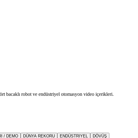
rt bacaklı robot ve endüstriyel otomasyon video içerikleri.
I / DEMO
DÜNYA REKORU
ENDÜSTRIYEL
DÖVÜŞ