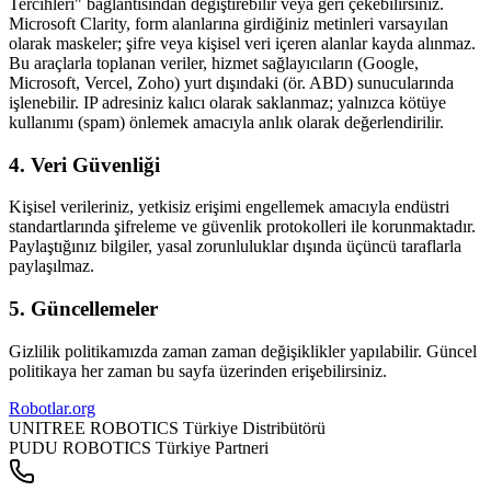
Tercihleri" bağlantısından değiştirebilir veya geri çekebilirsiniz.
Microsoft Clarity, form alanlarına girdiğiniz metinleri varsayılan
olarak maskeler; şifre veya kişisel veri içeren alanlar kayda alınmaz.
Bu araçlarla toplanan veriler, hizmet sağlayıcıların (Google,
Microsoft, Vercel, Zoho) yurt dışındaki (ör. ABD) sunucularında
işlenebilir. IP adresiniz kalıcı olarak saklanmaz; yalnızca kötüye
kullanımı (spam) önlemek amacıyla anlık olarak değerlendirilir.
4. Veri Güvenliği
Kişisel verileriniz, yetkisiz erişimi engellemek amacıyla endüstri
standartlarında şifreleme ve güvenlik protokolleri ile korunmaktadır.
Paylaştığınız bilgiler, yasal zorunluluklar dışında üçüncü taraflarla
paylaşılmaz.
5. Güncellemeler
Gizlilik politikamızda zaman zaman değişiklikler yapılabilir. Güncel
politikaya her zaman bu sayfa üzerinden erişebilirsiniz.
Robotlar
.org
UNITREE ROBOTICS Türkiye Distribütörü
PUDU ROBOTICS Türkiye Partneri