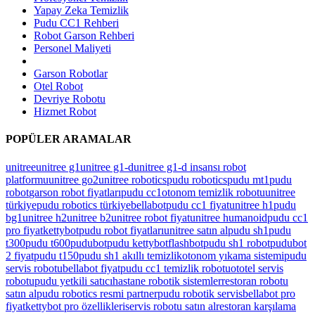
Yapay Zeka Temizlik
Pudu CC1 Rehberi
Robot Garson Rehberi
Personel Maliyeti
Garson Robotlar
Otel Robot
Devriye Robotu
Hizmet Robot
POPÜLER ARAMALAR
unitree
unitree g1
unitree g1-d
unitree g1-d insansı robot
platformu
unitree go2
unitree robotics
pudu robotics
pudu mt1
pudu
robot
garson robot fiyatları
pudu cc1
otonom temizlik robotu
unitree
türkiye
pudu robotics türkiye
bellabot
pudu cc1 fiyat
unitree h1
pudu
bg1
unitree h2
unitree b2
unitree robot fiyat
unitree humanoid
pudu cc1
pro fiyat
kettybot
pudu robot fiyatları
unitree satın al
pudu sh1
pudu
t300
pudu t600
pudubot
pudu kettybot
flashbot
pudu sh1 robot
pudubot
2 fiyat
pudu t150
pudu sh1 akıllı temizlik
otonom yıkama sistemi
pudu
servis robotu
bellabot fiyat
pudu cc1 temizlik robotu
ototel servis
robotu
pudu yetkili satıcı
hastane robotik sistemler
restoran robotu
satın al
pudu robotics resmi partner
pudu robotik servis
bellabot pro
fiyat
kettybot pro özellikleri
servis robotu satın al
restoran karşılama