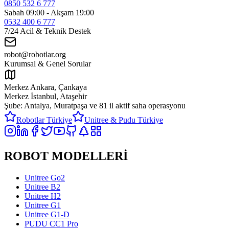
0850 532 6 777
Sabah 09:00 - Akşam 19:00
0532 400 6 777
7/24 Acil & Teknik Destek
robot@robotlar.org
Kurumsal & Genel Sorular
Merkez Ankara, Çankaya
Merkez İstanbul, Ataşehir
Şube: Antalya, Muratpaşa ve
81 il aktif saha operasyonu
Robotlar Türkiye
Unitree & Pudu Türkiye
ROBOT MODELLERİ
Unitree Go2
Unitree B2
Unitree H2
Unitree G1
Unitree G1-D
PUDU CC1 Pro