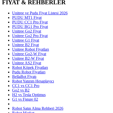
FİYAT & REHBERLER
Unitree ve Pudu Fiyat Listesi 2026
PUDU MT1 Fiyat
PUDU CC1 Pro Fiyat
PUDU BG1 Pro Fiyat
Unitree Go2 Fiyat
Unitree Go2 Pro Fiyat
Unitree G1 Fiyat
Unitree B2 Fiyat
Unitree Robot Fiyatları
Unitree Go2-W Fiyat
Unitree B2-W Fiyat
Unitree AS2 Fiyat
Robot Köpek Fiyatları
Pudu Robot Fiyatları
BellaBot Fiyatı
Robot Yatırım Hesaplayıcı
CC1 vs CC1 Pro
Go2 vs B2
H2 vs Tesla Optimus
G1 vs Figure 02
Robot Satın Alma Rehberi 2026
Robot Market