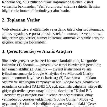
Robotlar.org, bu gizlilik politikası kapsamında işlenen kişisel
verileriniz bakımından "Veri Sorumlusu" sıfatına sahiptir. İletişim
bilgilerimiz footer bölümünde yer almaktadır.
2. Toplanan Veriler
Web sitemizi ziyaret ettiğinizde veya demo talebi oluşturduğunuzda;
adınız, soyadınız, e-posta adresiniz, telefon numaranız ve kurumsal
bilgileriniz gibi veriler, hizmet kalitemizi artırmak ve sizinle iletişime
geçmek amacıyla toplanabilir.
3. Çerez (Cookie) ve Analiz Araçları
Sitemizde çerezler ve benzeri izleme teknolojileri üç kategoride
kullanılır: (1) Zorunlu — güvenlik ve temel işlevler için gereklidir,
her zaman aktiftir; (2) Analitik — ziyaret istatistikleri ve site
iyileştirme amacıyla Google Analytics 4 ve Microsoft Clarity
(anonim oturum kaydı ve ısı haritası); (3) Pazarlama — reklam
ölçümü ve size uygun kampanyalar için Google Ads. Analitik ve
pazarlama çerezleri YALNIZCA açık rızanızla çalıştırılır: siteye ilk
girişte gösterilen çerez onay bildirimi üzerinden "Kabul Et",
"Reddet" veya kategori bazlı "Tercihler" seçebilirsiniz; onay
vermeden bu çerezler yüklenmez (Google Consent Mode v2
uygulanır). Seçiminizi istediğiniz zaman sayfa altındaki "Çerez