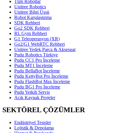
Tüm Robotlar
Unitree Robotics
Unitree Bilgi Üssü
Robot Karşılaştırma
SDK Rehberi
Go2 SDK Rehberi
RL Gym Rehberi
G1 Teleoperasyon (XR)
Go2/G1 WebRTC Rehberi
Unitree Yedek Parça & Aksesuar
Pudu Robotics Türkiye
Pudu CC1 Pro İnceleme
Pudu MT1 İnceleme
Pudu BellaBot İnceleme
Pudu KettyBot Pro İnceleme
Pudu FlashBot Max İnceleme
Pudu BG1 Pro İnceleme
Pudu Yetkili Servis
Açık Kaynak Projeler
SEKTÖREL ÇÖZÜMLER
Endüstriyel Tesisler
Lojistik & Depolama