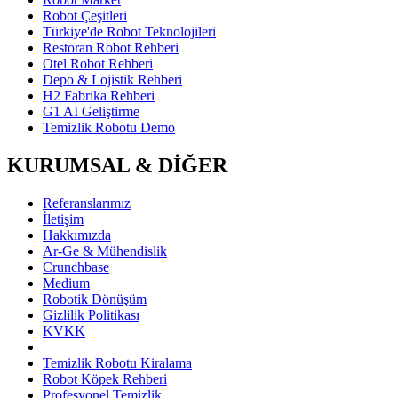
Robot Çeşitleri
Türkiye'de Robot Teknolojileri
Restoran Robot Rehberi
Otel Robot Rehberi
Depo & Lojistik Rehberi
H2 Fabrika Rehberi
G1 AI Geliştirme
Temizlik Robotu Demo
KURUMSAL & DİĞER
Referanslarımız
İletişim
Hakkımızda
Ar-Ge & Mühendislik
Crunchbase
Medium
Robotik Dönüşüm
Gizlilik Politikası
KVKK
Temizlik Robotu Kiralama
Robot Köpek Rehberi
Profesyonel Temizlik