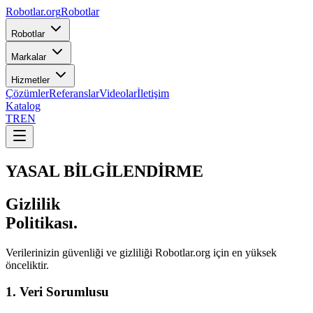
Robotlar
.org
Robotlar
Robotlar
Markalar
Hizmetler
Çözümler
Referanslar
Videolar
İletişim
Katalog
TR
EN
YASAL BİLGİLENDİRME
Gizlilik
Politikası.
Verilerinizin güvenliği ve gizliliği Robotlar.org için en yüksek
önceliktir.
1. Veri Sorumlusu