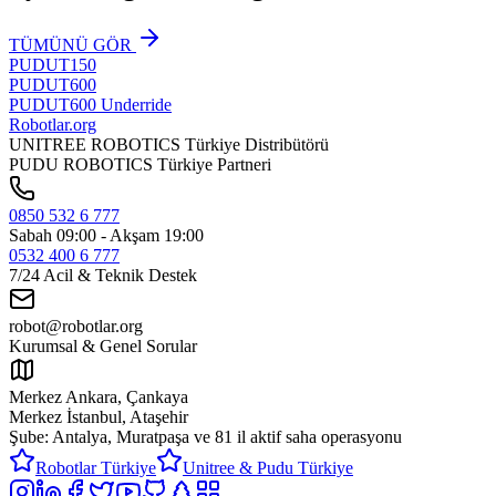
TÜMÜNÜ GÖR
PUDU
T150
PUDU
T600
PUDU
T600 Underride
Robotlar
.org
UNITREE ROBOTICS Türkiye Distribütörü
PUDU ROBOTICS Türkiye Partneri
0850 532 6 777
Sabah 09:00 - Akşam 19:00
0532 400 6 777
7/24 Acil & Teknik Destek
robot@robotlar.org
Kurumsal & Genel Sorular
Merkez Ankara, Çankaya
Merkez İstanbul, Ataşehir
Şube: Antalya, Muratpaşa ve
81 il aktif saha operasyonu
Robotlar Türkiye
Unitree & Pudu Türkiye