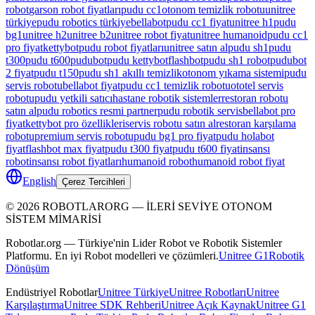
robot
garson robot fiyatları
pudu cc1
otonom temizlik robotu
unitree
türkiye
pudu robotics türkiye
bellabot
pudu cc1 fiyat
unitree h1
pudu
bg1
unitree h2
unitree b2
unitree robot fiyat
unitree humanoid
pudu cc1
pro fiyat
kettybot
pudu robot fiyatları
unitree satın al
pudu sh1
pudu
t300
pudu t600
pudubot
pudu kettybot
flashbot
pudu sh1 robot
pudubot
2 fiyat
pudu t150
pudu sh1 akıllı temizlik
otonom yıkama sistemi
pudu
servis robotu
bellabot fiyat
pudu cc1 temizlik robotu
ototel servis
robotu
pudu yetkili satıcı
hastane robotik sistemler
restoran robotu
satın al
pudu robotics resmi partner
pudu robotik servis
bellabot pro
fiyat
kettybot pro özellikleri
servis robotu satın al
restoran karşılama
robotu
premium servis robotu
pudu bg1 pro fiyat
pudu holabot
fiyat
flashbot max fiyat
pudu t300 fiyat
pudu t600 fiyat
insansı
robot
insansı robot fiyatları
humanoid robot
humanoid robot fiyat
English
Çerez Tercihleri
©
2026
ROBOTLARORG —
İLERİ SEVİYE OTONOM
SİSTEM MİMARİSİ
Robotlar.org — Türkiye'nin Lider Robot ve Robotik Sistemler
Platformu. En iyi Robot modelleri ve çözümleri.
Unitree G1
Robotik
Dönüşüm
Endüstriyel Robotlar
Unitree Türkiye
Unitree Robotları
Unitree
Karşılaştırma
Unitree SDK Rehberi
Unitree Açık Kaynak
Unitree G1