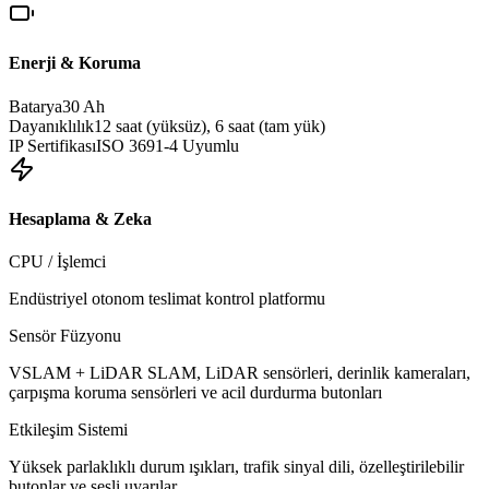
Enerji & Koruma
Batarya
30 Ah
Dayanıklılık
12 saat (yüksüz), 6 saat (tam yük)
IP Sertifikası
ISO 3691-4 Uyumlu
Hesaplama & Zeka
CPU / İşlemci
Endüstriyel otonom teslimat kontrol platformu
Sensör Füzyonu
VSLAM + LiDAR SLAM, LiDAR sensörleri, derinlik kameraları,
çarpışma koruma sensörleri ve acil durdurma butonları
Etkileşim Sistemi
Yüksek parlaklıklı durum ışıkları, trafik sinyal dili, özelleştirilebilir
butonlar ve sesli uyarılar