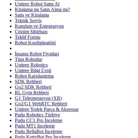
Unitree Robot Satın Al
Kiralama mı Satın Alma mı?
Satış ve Kiralama
Teknik Servis
Kurulum ve Entegrasyon
Çözüm Sihirbazı
Teklif Formu
Robot Konfigüratörü
İnsansı Robot Fiyatları
Tüm Robotlar
Unitree Robotics
Unitree Bilgi Üssü
Robot Karşılaştırma
SDK Rehberi
Go2 SDK Rehberi
RL Gym Rehberi
G1 Teleoperasyon (XR)
Go2/G1 WebRTC Rehberi
Unitree Yedek Parça & Aksesuar
Pudu Robotics Türkiye
Pudu CC1 Pro İnceleme
Pudu MT1 İnceleme
Pudu BellaBot İnceleme
Pudu KettyBot Pro İnceleme