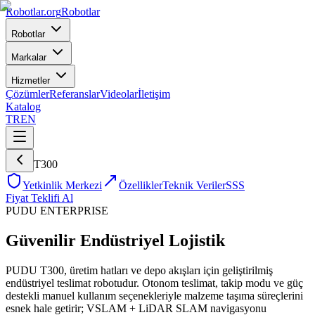
Robotlar
.org
Robotlar
Robotlar
Markalar
Hizmetler
Çözümler
Referanslar
Videolar
İletişim
Katalog
TR
EN
T300
Yetkinlik Merkezi
Özellikler
Teknik Veriler
SSS
Fiyat Teklifi Al
PUDU
ENTERPRISE
Güvenilir Endüstriyel Lojistik
PUDU T300, üretim hatları ve depo akışları için geliştirilmiş
endüstriyel teslimat robotudur. Otonom teslimat, takip modu ve güç
destekli manuel kullanım seçenekleriyle malzeme taşıma süreçlerini
esnek hale getirir; VSLAM + LiDAR SLAM navigasyonu