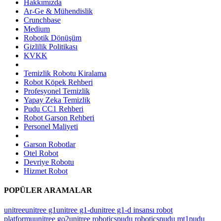
Hakkımızda
Ar-Ge & Mühendislik
Crunchbase
Medium
Robotik Dönüşüm
Gizlilik Politikası
KVKK
Temizlik Robotu Kiralama
Robot Köpek Rehberi
Profesyonel Temizlik
Yapay Zeka Temizlik
Pudu CC1 Rehberi
Robot Garson Rehberi
Personel Maliyeti
Garson Robotlar
Otel Robot
Devriye Robotu
Hizmet Robot
POPÜLER ARAMALAR
unitree
unitree g1
unitree g1-d
unitree g1-d insansı robot
platformu
unitree go2
unitree robotics
pudu robotics
pudu mt1
pudu