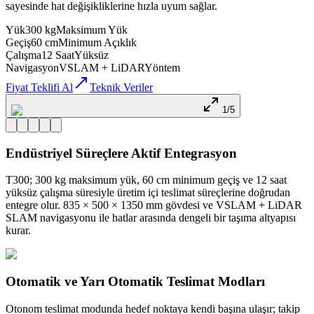
sayesinde hat değişikliklerine hızla uyum sağlar.
Yük
300 kg
Maksimum Yük
Geçiş
60 cm
Minimum Açıklık
Çalışma
12 Saat
Yüksüz
Navigasyon
VSLAM + LiDAR
Yöntem
Fiyat Teklifi Al
Teknik Veriler
1/5
Endüstriyel Süreçlere Aktif Entegrasyon
T300; 300 kg maksimum yük, 60 cm minimum geçiş ve 12 saat
yüksüz çalışma süresiyle üretim içi teslimat süreçlerine doğrudan
entegre olur. 835 × 500 × 1350 mm gövdesi ve VSLAM + LiDAR
SLAM navigasyonu ile hatlar arasında dengeli bir taşıma altyapısı
kurar.
Otomatik ve Yarı Otomatik Teslimat Modları
Otonom teslimat modunda hedef noktaya kendi başına ulaşır; takip