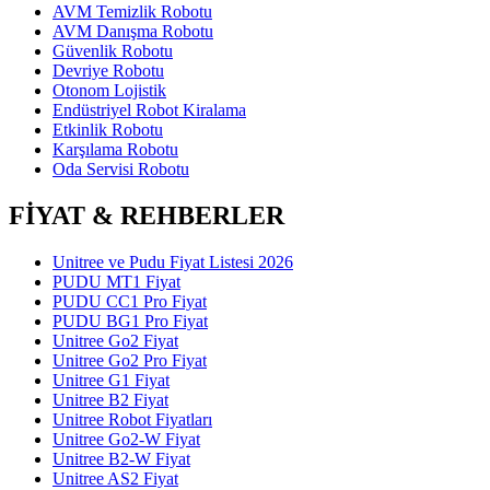
AVM Temizlik Robotu
AVM Danışma Robotu
Güvenlik Robotu
Devriye Robotu
Otonom Lojistik
Endüstriyel Robot Kiralama
Etkinlik Robotu
Karşılama Robotu
Oda Servisi Robotu
FİYAT & REHBERLER
Unitree ve Pudu Fiyat Listesi 2026
PUDU MT1 Fiyat
PUDU CC1 Pro Fiyat
PUDU BG1 Pro Fiyat
Unitree Go2 Fiyat
Unitree Go2 Pro Fiyat
Unitree G1 Fiyat
Unitree B2 Fiyat
Unitree Robot Fiyatları
Unitree Go2-W Fiyat
Unitree B2-W Fiyat
Unitree AS2 Fiyat