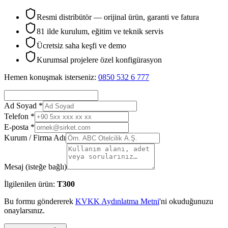
Resmi distribütör — orijinal ürün, garanti ve fatura
81 ilde kurulum, eğitim ve teknik servis
Ücretsiz saha keşfi ve demo
Kurumsal projelere özel konfigürasyon
Hemen konuşmak isterseniz:
0850 532 6 777
Ad Soyad *
Telefon *
E-posta *
Kurum / Firma Adı
Mesaj (isteğe bağlı)
İlgilenilen ürün:
T300
Bu formu göndererek
KVKK Aydınlatma Metni
'ni okuduğunuzu
onaylarsınız.