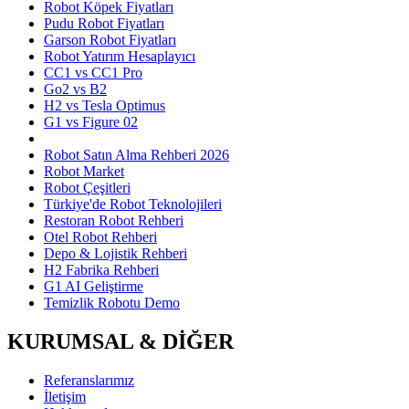
Robot Köpek Fiyatları
Pudu Robot Fiyatları
Garson Robot Fiyatları
Robot Yatırım Hesaplayıcı
CC1 vs CC1 Pro
Go2 vs B2
H2 vs Tesla Optimus
G1 vs Figure 02
Robot Satın Alma Rehberi 2026
Robot Market
Robot Çeşitleri
Türkiye'de Robot Teknolojileri
Restoran Robot Rehberi
Otel Robot Rehberi
Depo & Lojistik Rehberi
H2 Fabrika Rehberi
G1 AI Geliştirme
Temizlik Robotu Demo
KURUMSAL & DİĞER
Referanslarımız
İletişim