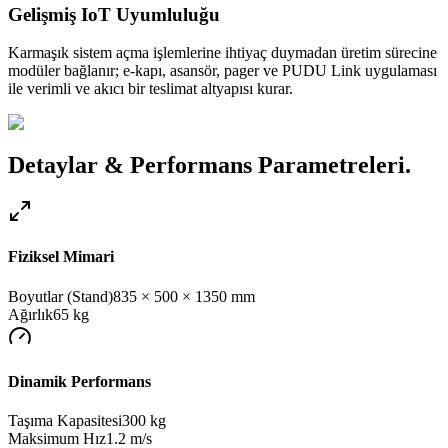
Gelişmiş IoT Uyumluluğu
Karmaşık sistem açma işlemlerine ihtiyaç duymadan üretim sürecine
modüler bağlanır; e-kapı, asansör, pager ve PUDU Link uygulaması
ile verimli ve akıcı bir teslimat altyapısı kurar.
Detaylar & Performans Parametreleri.
Fiziksel Mimari
Boyutlar (Stand)
835 × 500 × 1350 mm
Ağırlık
65
kg
Dinamik Performans
Taşıma Kapasitesi
300
kg
Maksimum Hız
1.2 m/s