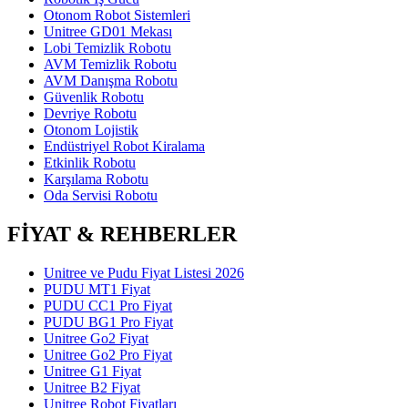
Otonom Robot Sistemleri
Unitree GD01 Mekası
Lobi Temizlik Robotu
AVM Temizlik Robotu
AVM Danışma Robotu
Güvenlik Robotu
Devriye Robotu
Otonom Lojistik
Endüstriyel Robot Kiralama
Etkinlik Robotu
Karşılama Robotu
Oda Servisi Robotu
FİYAT & REHBERLER
Unitree ve Pudu Fiyat Listesi 2026
PUDU MT1 Fiyat
PUDU CC1 Pro Fiyat
PUDU BG1 Pro Fiyat
Unitree Go2 Fiyat
Unitree Go2 Pro Fiyat
Unitree G1 Fiyat
Unitree B2 Fiyat
Unitree Robot Fiyatları