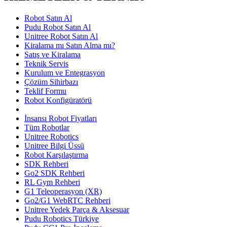
Robot Satın Al
Pudu Robot Satın Al
Unitree Robot Satın Al
Kiralama mı Satın Alma mı?
Satış ve Kiralama
Teknik Servis
Kurulum ve Entegrasyon
Çözüm Sihirbazı
Teklif Formu
Robot Konfigüratörü
İnsansı Robot Fiyatları
Tüm Robotlar
Unitree Robotics
Unitree Bilgi Üssü
Robot Karşılaştırma
SDK Rehberi
Go2 SDK Rehberi
RL Gym Rehberi
G1 Teleoperasyon (XR)
Go2/G1 WebRTC Rehberi
Unitree Yedek Parça & Aksesuar
Pudu Robotics Türkiye