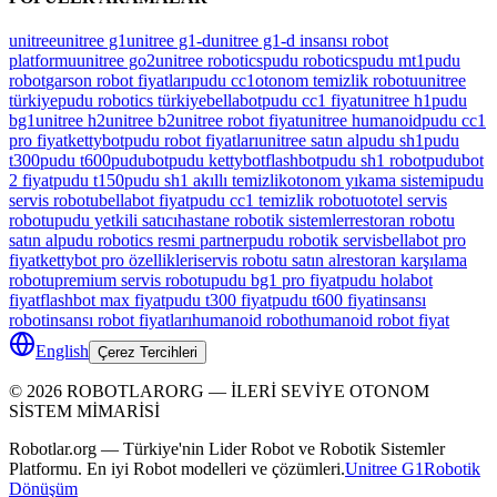
unitree
unitree g1
unitree g1-d
unitree g1-d insansı robot
platformu
unitree go2
unitree robotics
pudu robotics
pudu mt1
pudu
robot
garson robot fiyatları
pudu cc1
otonom temizlik robotu
unitree
türkiye
pudu robotics türkiye
bellabot
pudu cc1 fiyat
unitree h1
pudu
bg1
unitree h2
unitree b2
unitree robot fiyat
unitree humanoid
pudu cc1
pro fiyat
kettybot
pudu robot fiyatları
unitree satın al
pudu sh1
pudu
t300
pudu t600
pudubot
pudu kettybot
flashbot
pudu sh1 robot
pudubot
2 fiyat
pudu t150
pudu sh1 akıllı temizlik
otonom yıkama sistemi
pudu
servis robotu
bellabot fiyat
pudu cc1 temizlik robotu
ototel servis
robotu
pudu yetkili satıcı
hastane robotik sistemler
restoran robotu
satın al
pudu robotics resmi partner
pudu robotik servis
bellabot pro
fiyat
kettybot pro özellikleri
servis robotu satın al
restoran karşılama
robotu
premium servis robotu
pudu bg1 pro fiyat
pudu holabot
fiyat
flashbot max fiyat
pudu t300 fiyat
pudu t600 fiyat
insansı
robot
insansı robot fiyatları
humanoid robot
humanoid robot fiyat
English
Çerez Tercihleri
©
2026
ROBOTLARORG —
İLERİ SEVİYE OTONOM
SİSTEM MİMARİSİ
Robotlar.org — Türkiye'nin Lider Robot ve Robotik Sistemler
Platformu. En iyi Robot modelleri ve çözümleri.
Unitree G1
Robotik
Dönüşüm