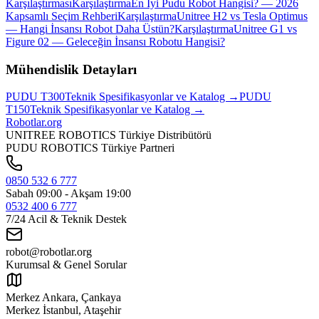
Karşılaştırması
Karşılaştırma
En İyi Pudu Robot Hangisi? — 2026
Kapsamlı Seçim Rehberi
Karşılaştırma
Unitree H2 vs Tesla Optimus
— Hangi İnsansı Robot Daha Üstün?
Karşılaştırma
Unitree G1 vs
Figure 02 — Geleceğin İnsansı Robotu Hangisi?
Mühendislik Detayları
PUDU
T300
Teknik Spesifikasyonlar ve Katalog →
PUDU
T150
Teknik Spesifikasyonlar ve Katalog →
Robotlar
.org
UNITREE ROBOTICS Türkiye Distribütörü
PUDU ROBOTICS Türkiye Partneri
0850 532 6 777
Sabah 09:00 - Akşam 19:00
0532 400 6 777
7/24 Acil & Teknik Destek
robot@robotlar.org
Kurumsal & Genel Sorular
Merkez Ankara, Çankaya
Merkez İstanbul, Ataşehir