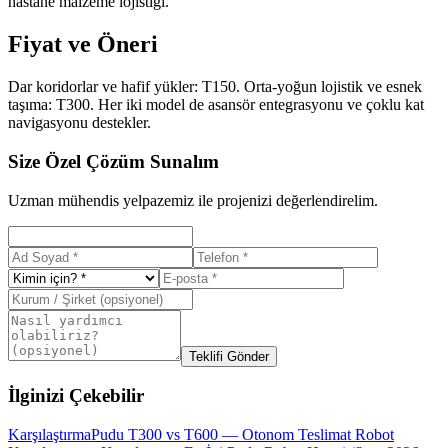
hastane malzeme lojistiği.
Fiyat ve Öneri
Dar koridorlar ve hafif yükler: T150. Orta-yoğun lojistik ve esnek
taşıma: T300. Her iki model de asansör entegrasyonu ve çoklu kat
navigasyonu destekler.
Size Özel Çözüm Sunalım
Uzman mühendis yelpazemiz ile projenizi değerlendirelim.
Teklifi Gönder
İlginizi Çekebilir
Karşılaştırma
Pudu T300 vs T600 — Otonom Teslimat Robot