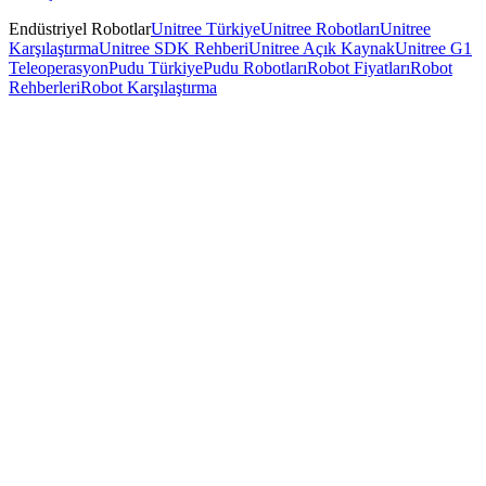
Endüstriyel Robotlar
Unitree Türkiye
Unitree Robotları
Unitree
Karşılaştırma
Unitree SDK Rehberi
Unitree Açık Kaynak
Unitree G1
Teleoperasyon
Pudu Türkiye
Pudu Robotları
Robot Fiyatları
Robot
Rehberleri
Robot Karşılaştırma