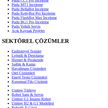
Pudu CC1 Pro İnceleme
Pudu MT1 İnceleme
Pudu BellaBot İnceleme
Pudu KettyBot Pro İnceleme
Pudu FlashBot Max İnceleme
Pudu BG1 Pro İnceleme
Pudu Yetkili Servis
Açık Kaynak Projeler
SEKTÖREL ÇÖZÜMLER
Endüstriyel Tesisler
Lojistik & Depolama
Hizmet & Perakende
Sağlık & Kamu
Havalimanı Çözümleri
Otel Çözümleri
Enerji Tesisi Çözümleri
Kurumsal Filo Çözümü
Unitree Türkiye
Robot Satış & Servis
Unitree G1 İnsansı Robot
Unitree H2 & G1 Modelleri
Robotik İş Gücü