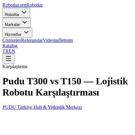
Robotlar
.org
Robotlar
Robotlar
Markalar
Hizmetler
Çözümler
Referanslar
Videolar
İletişim
Katalog
TR
EN
Karşılaştırma
Pudu T300 vs T150 — Lojistik
Robotu Karşılaştırması
PUDU Türkiye Hub & Yetkinlik Merkezi