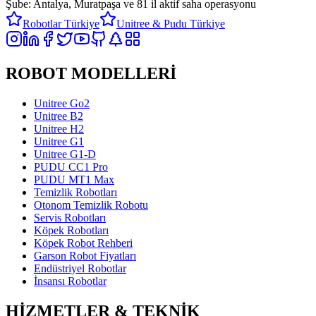
Şube: Antalya, Muratpaşa ve
81 il aktif saha operasyonu
Robotlar Türkiye
Unitree & Pudu Türkiye
ROBOT MODELLERİ
Unitree Go2
Unitree B2
Unitree H2
Unitree G1
Unitree G1-D
PUDU CC1 Pro
PUDU MT1 Max
Temizlik Robotları
Otonom Temizlik Robotu
Servis Robotları
Köpek Robotları
Köpek Robot Rehberi
Garson Robot Fiyatları
Endüstriyel Robotlar
İnsansı Robotlar
HİZMETLER & TEKNİK