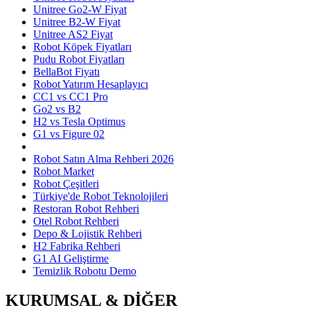
Unitree Go2-W Fiyat
Unitree B2-W Fiyat
Unitree AS2 Fiyat
Robot Köpek Fiyatları
Pudu Robot Fiyatları
BellaBot Fiyatı
Robot Yatırım Hesaplayıcı
CC1 vs CC1 Pro
Go2 vs B2
H2 vs Tesla Optimus
G1 vs Figure 02
Robot Satın Alma Rehberi 2026
Robot Market
Robot Çeşitleri
Türkiye'de Robot Teknolojileri
Restoran Robot Rehberi
Otel Robot Rehberi
Depo & Lojistik Rehberi
H2 Fabrika Rehberi
G1 AI Geliştirme
Temizlik Robotu Demo
KURUMSAL & DİĞER