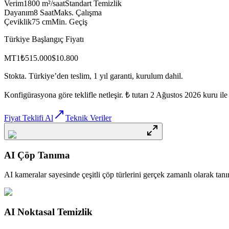
Verim
1800 m²/saat
Standart Temizlik
Dayanım
8 Saat
Maks. Çalışma
Çeviklik
75 cm
Min. Geçiş
Türkiye Başlangıç Fiyatı
MT1
₺515.000
$
10.800
Stokta. Türkiye’den teslim, 1 yıl garanti, kurulum dahil.
Konfigürasyona göre teklifle netleşir. ₺ tutarı 2 Ağustos 2026 kuru ile 
Fiyat Teklifi Al
Teknik Veriler
AI Çöp Tanıma
AI kameralar sayesinde çeşitli çöp türlerini gerçek zamanlı olarak tanır
AI Noktasal Temizlik