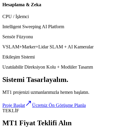
Hesaplama & Zeka
CPU / İşlemci
Intelligent Sweeping AI Platform
Sensör Füzyonu
VSLAM+Marker+Lidar SLAM + AI Kameralar
Etkileşim Sistemi
Uzatılabilir Direksiyon Kolu + Modüler Tasarım
Sistemi
Tasarlayalım.
MT1 projenizi uzmanlarımızla hemen başlatın.
Proje Başlat
Ücretsiz Ön Görüşme Planla
TEKLİF
MT1 Fiyat Teklifi Alın