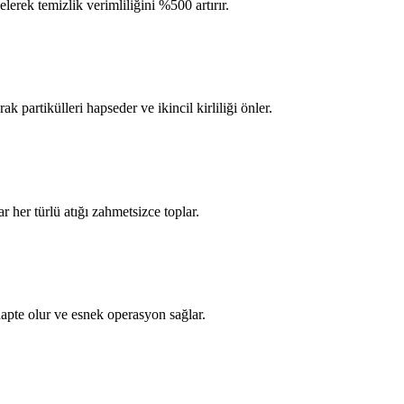
lerek temizlik verimliliğini %500 artırır.
k partikülleri hapseder ve ikincil kirliliği önler.
ar her türlü atığı zahmetsizce toplar.
te olur ve esnek operasyon sağlar.