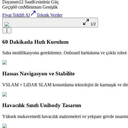
Dayanım
12 Saat
Kesintisiz Güç
Geçiş
60 cm
Minimum Genişlik
Fiyat Teklifi Al
Teknik Veriler
1/2
60 Dakikada Hızlı Kurulum
Saha modifikasyonu gerektirmez. Onboard haritalama ve çoklu robot ağ 
Hassas Navigasyon ve Stabilite
VSLAM + LiDAR SLAM konumlama teknolojisi ile karmaşık ve dinamik 
Havacılık Sınıfı Unibody Tasarım
Yüksek mukavemetli havacılık malzemeleri ve yekpare gövde tasarımı i