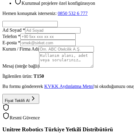
Kurumsal projelere özel konfigürasyon
Hemen konuşmak isterseniz:
0850 532 6 777
Ad Soyad *
Telefon *
E-posta *
Kurum / Firma Adı
Mesaj (isteğe bağlı)
İlgilenilen ürün:
T150
Bu formu göndererek
KVKK Aydınlatma Metni
'ni okuduğunuzu onay
Fiyat Teklifi Al
Resmi Güvence
Unitree Robotics Türkiye Yetkili Distribütörü