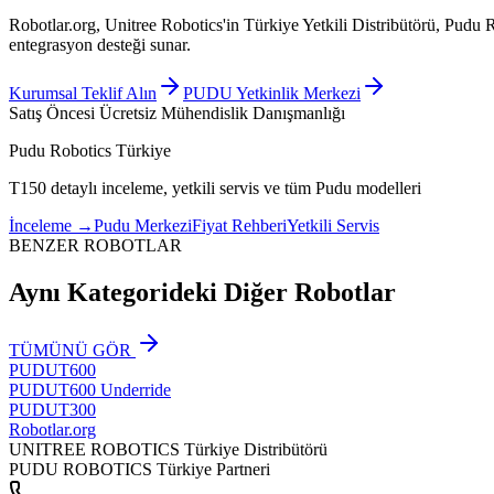
Robotlar.org, Unitree Robotics'in Türkiye Yetkili Distribütörü, Pudu 
entegrasyon desteği sunar.
Kurumsal Teklif Alın
PUDU Yetkinlik Merkezi
Satış Öncesi Ücretsiz Mühendislik Danışmanlığı
Pudu Robotics Türkiye
T150 detaylı inceleme, yetkili servis ve tüm Pudu modelleri
İnceleme
→
Pudu Merkezi
Fiyat Rehberi
Yetkili Servis
BENZER ROBOTLAR
Aynı Kategorideki Diğer Robotlar
TÜMÜNÜ GÖR
PUDU
T600
PUDU
T600 Underride
PUDU
T300
Robotlar
.org
UNITREE ROBOTICS Türkiye Distribütörü
PUDU ROBOTICS Türkiye Partneri