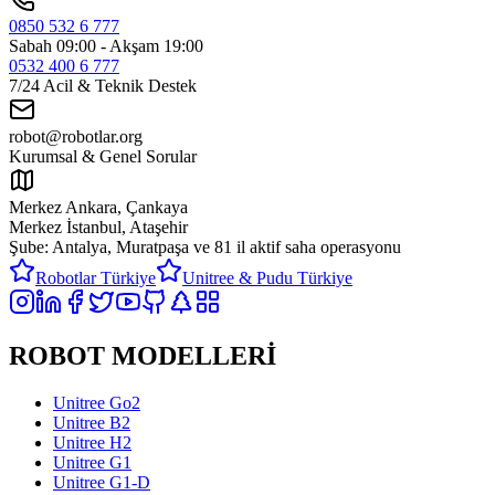
0850 532 6 777
Sabah 09:00 - Akşam 19:00
0532 400 6 777
7/24 Acil & Teknik Destek
robot@robotlar.org
Kurumsal & Genel Sorular
Merkez Ankara, Çankaya
Merkez İstanbul, Ataşehir
Şube: Antalya, Muratpaşa ve
81 il aktif saha operasyonu
Robotlar Türkiye
Unitree & Pudu Türkiye
ROBOT MODELLERİ
Unitree Go2
Unitree B2
Unitree H2
Unitree G1
Unitree G1-D