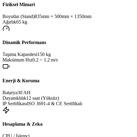
Fiziksel Mimari
Boyutlar (Stand)
835mm × 500mm × 1350mm
Ağırlık
65
kg
Dinamik Performans
Taşıma Kapasitesi
150
kg
Maksimum Hız
0.2 ~ 1.2 m/s
Enerji & Koruma
Batarya
30 AH
Dayanıklılık
12 saat (Yüksüz)
IP Sertifikası
ISO 3691-4 & CE Sertifikalı
Hesaplama & Zeka
CPU / İşlemci