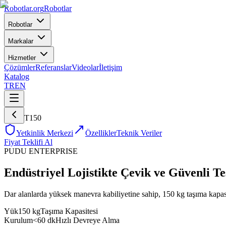
Robotlar
.org
Robotlar
Robotlar
Markalar
Hizmetler
Çözümler
Referanslar
Videolar
İletişim
Katalog
TR
EN
T150
Yetkinlik Merkezi
Özellikler
Teknik Veriler
Fiyat Teklifi Al
PUDU
ENTERPRISE
Endüstriyel Lojistikte Çevik ve Güvenli Te
Dar alanlarda yüksek manevra kabiliyetine sahip, 150 kg taşıma kapasit
Yük
150 kg
Taşıma Kapasitesi
Kurulum
<60 dk
Hızlı Devreye Alma