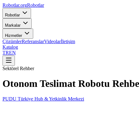
Robotlar
.org
Robotlar
Robotlar
Markalar
Hizmetler
Çözümler
Referanslar
Videolar
İletişim
Katalog
TR
EN
Sektörel Rehber
Otonom Teslimat Robotu Rehber
PUDU Türkiye Hub & Yetkinlik Merkezi