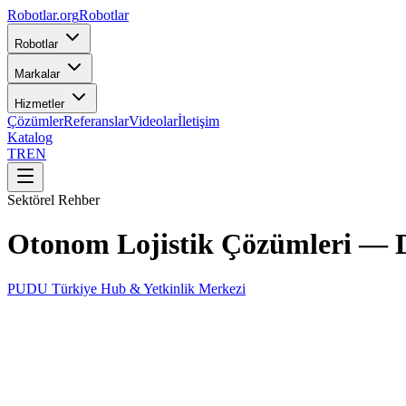
Robotlar
.org
Robotlar
Robotlar
Markalar
Hizmetler
Çözümler
Referanslar
Videolar
İletişim
Katalog
TR
EN
Sektörel Rehber
Otonom Lojistik Çözümleri — D
PUDU Türkiye Hub & Yetkinlik Merkezi