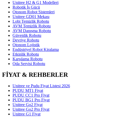
Unitree H2 & G1 Modelleri
Robotik İş Gücü
Otonom Robot Sistemleri
Unitree GD01 Mekası
Lobi Temizlik Robotu
AVM Temizlik Robotu
AVM Danışma Robotu
Güvenlik Robotu
Devriye Robotu
Otonom Lojistik
Endüstriyel Robot Kiralama
Etkinlik Robotu
Karşılama Robotu
Oda Servisi Robotu
FİYAT & REHBERLER
Unitree ve Pudu Fiyat Listesi 2026
PUDU MT1 Fiyat
PUDU CC1 Pro Fiyat
PUDU BG1 Pro Fiyat
Unitree Go2 Fiyat
Unitree Go2 Pro Fiyat
Unitree G1 Fiyat