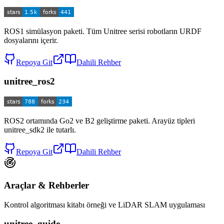
ROS1 simülasyon paketi. Tüm Unitree serisi robotların URDF
dosyalarını içerir.
Repoya Git
Dahili Rehber
unitree_ros2
ROS2 ortamında Go2 ve B2 geliştirme paketi. Arayüz tipleri
unitree_sdk2 ile tutarlı.
Repoya Git
Dahili Rehber
Araçlar & Rehberler
Kontrol algoritması kitabı örneği ve LiDAR SLAM uygulaması
unitree_guide