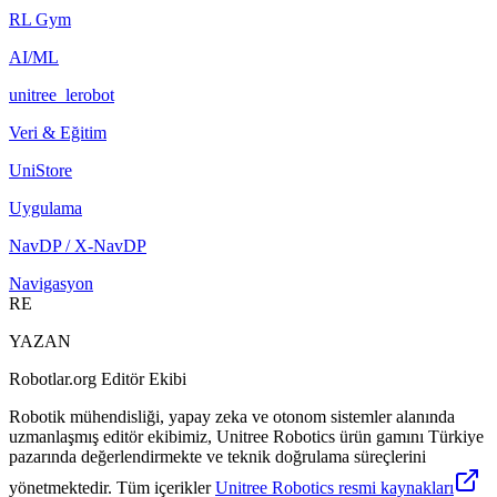
RL Gym
AI/ML
unitree_lerobot
Veri & Eğitim
UniStore
Uygulama
NavDP / X-NavDP
Navigasyon
RE
YAZAN
Robotlar.org Editör Ekibi
Robotik mühendisliği, yapay zeka ve otonom sistemler alanında
uzmanlaşmış editör ekibimiz, Unitree Robotics ürün gamını Türkiye
pazarında değerlendirmekte ve teknik doğrulama süreçlerini
yönetmektedir. Tüm içerikler
Unitree Robotics resmi kaynakları