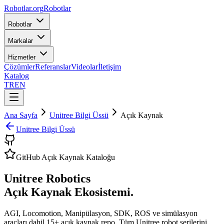
Robotlar
.org
Robotlar
Robotlar
Markalar
Hizmetler
Çözümler
Referanslar
Videolar
İletişim
Katalog
TR
EN
Ana Sayfa
Unitree Bilgi Üssü
Açık Kaynak
Unitree Bilgi Üssü
GitHub Açık Kaynak Kataloğu
Unitree Robotics
Açık Kaynak Ekosistemi.
AGI, Locomotion, Manipülasyon, SDK, ROS ve simülasyon
araçları dahil 15+ açık kaynak repo. Tüm Unitree robot serilerini