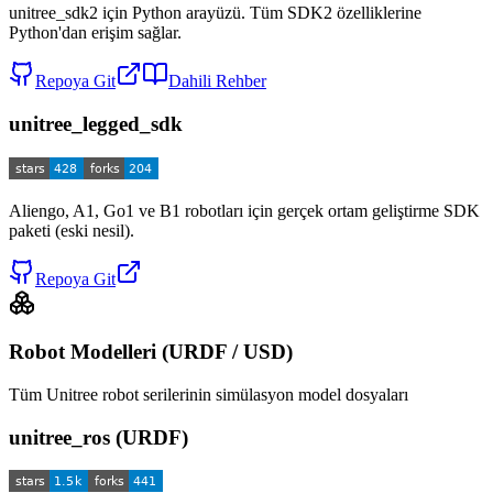
unitree_sdk2 için Python arayüzü. Tüm SDK2 özelliklerine
Python'dan erişim sağlar.
Repoya Git
Dahili Rehber
unitree_legged_sdk
Aliengo, A1, Go1 ve B1 robotları için gerçek ortam geliştirme SDK
paketi (eski nesil).
Repoya Git
Robot Modelleri (URDF / USD)
Tüm Unitree robot serilerinin simülasyon model dosyaları
unitree_ros (URDF)