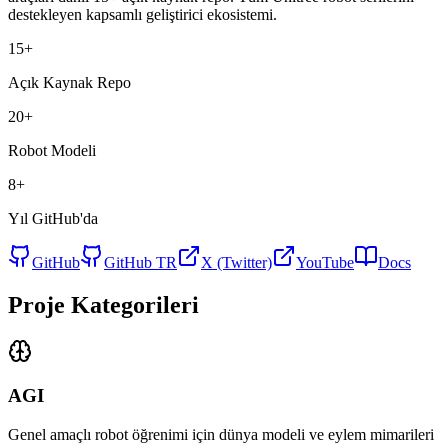
destekleyen kapsamlı geliştirici ekosistemi.
15+
Açık Kaynak Repo
20+
Robot Modeli
8+
Yıl GitHub'da
GitHub
GitHub TR
X (Twitter)
YouTube
Docs
Proje Kategorileri
AGI
Genel amaçlı robot öğrenimi için dünya modeli ve eylem mimarileri