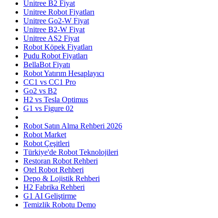
Unitree B2 Fiyat
Unitree Robot Fiyatları
Unitree Go2-W Fiyat
Unitree B2-W Fiyat
Unitree AS2 Fiyat
Robot Köpek Fiyatları
Pudu Robot Fiyatları
BellaBot Fiyatı
Robot Yatırım Hesaplayıcı
CC1 vs CC1 Pro
Go2 vs B2
H2 vs Tesla Optimus
G1 vs Figure 02
Robot Satın Alma Rehberi 2026
Robot Market
Robot Çeşitleri
Türkiye'de Robot Teknolojileri
Restoran Robot Rehberi
Otel Robot Rehberi
Depo & Lojistik Rehberi
H2 Fabrika Rehberi
G1 AI Geliştirme
Temizlik Robotu Demo