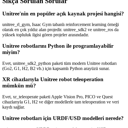
Sıkça Sorulan Sorular
Unitree'nin en popüler açık kaynak projesi hangisi?
unitree_rl_gym, Isaac Gym tabanlı reinforcement learning örneği
olarak en çok yıldız alan projedir. unitree_sdk2 ve unitree_ros da
yüksek topluluk ilgisi gören projeler arasındadır.
Unitree robotlarını Python ile programlayabilir
miyim?
Evet, unitree_sdk2_python paketi tüm modern Unitree robotları
(Go2, G1, H2, B2 vb.) için kapsamlı Python arayüzü sunar.
XR cihazlarıyla Unitree robot teleoperation
mümkün mü?
Evet, xr_teleoperate paketi Apple Vision Pro, PICO ve Quest
cihazlarıyla G1, H2 ve diğer modellerle tam teleoperation ve veri
kaydı sağlar.
Unitree robotları için URDF/USD modelleri nerede?