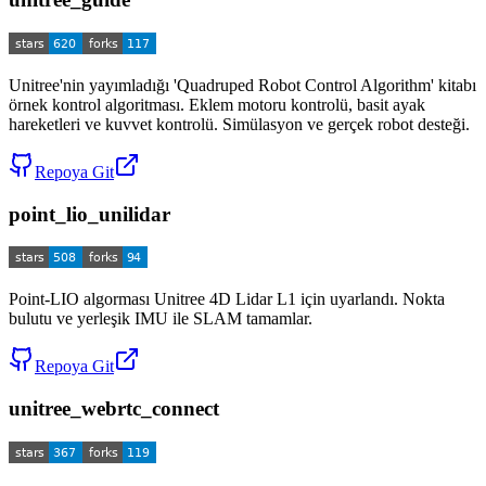
Unitree'nin yayımladığı 'Quadruped Robot Control Algorithm' kitabı
örnek kontrol algoritması. Eklem motoru kontrolü, basit ayak
hareketleri ve kuvvet kontrolü. Simülasyon ve gerçek robot desteği.
Repoya Git
point_lio_unilidar
Point-LIO algorması Unitree 4D Lidar L1 için uyarlandı. Nokta
bulutu ve yerleşik IMU ile SLAM tamamlar.
Repoya Git
unitree_webrtc_connect