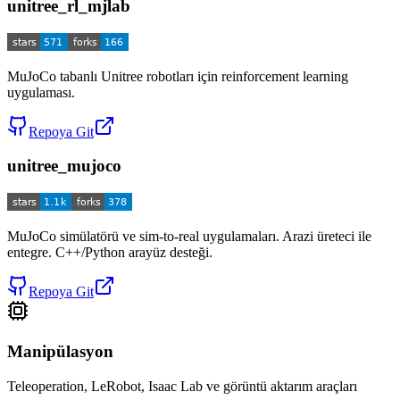
unitree_rl_mjlab
MuJoCo tabanlı Unitree robotları için reinforcement learning
uygulaması.
Repoya Git
unitree_mujoco
MuJoCo simülatörü ve sim-to-real uygulamaları. Arazi üreteci ile
entegre. C++/Python arayüz desteği.
Repoya Git
Manipülasyon
Teleoperation, LeRobot, Isaac Lab ve görüntü aktarım araçları