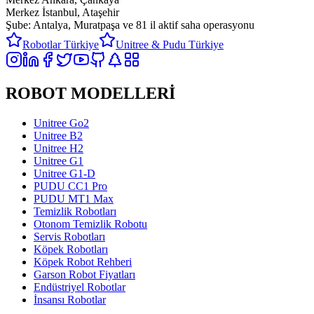
Merkez İstanbul, Ataşehir
Şube: Antalya, Muratpaşa ve
81 il aktif saha operasyonu
Robotlar Türkiye
Unitree & Pudu Türkiye
ROBOT MODELLERİ
Unitree Go2
Unitree B2
Unitree H2
Unitree G1
Unitree G1-D
PUDU CC1 Pro
PUDU MT1 Max
Temizlik Robotları
Otonom Temizlik Robotu
Servis Robotları
Köpek Robotları
Köpek Robot Rehberi
Garson Robot Fiyatları
Endüstriyel Robotlar
İnsansı Robotlar