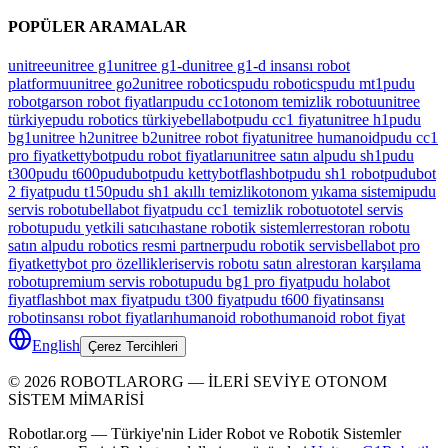
POPÜLER ARAMALAR
unitree
unitree g1
unitree g1-d
unitree g1-d insansı robot
platformu
unitree go2
unitree robotics
pudu robotics
pudu mt1
pudu
robot
garson robot fiyatları
pudu cc1
otonom temizlik robotu
unitree
türkiye
pudu robotics türkiye
bellabot
pudu cc1 fiyat
unitree h1
pudu
bg1
unitree h2
unitree b2
unitree robot fiyat
unitree humanoid
pudu cc1
pro fiyat
kettybot
pudu robot fiyatları
unitree satın al
pudu sh1
pudu
t300
pudu t600
pudubot
pudu kettybot
flashbot
pudu sh1 robot
pudubot
2 fiyat
pudu t150
pudu sh1 akıllı temizlik
otonom yıkama sistemi
pudu
servis robotu
bellabot fiyat
pudu cc1 temizlik robotu
ototel servis
robotu
pudu yetkili satıcı
hastane robotik sistemler
restoran robotu
satın al
pudu robotics resmi partner
pudu robotik servis
bellabot pro
fiyat
kettybot pro özellikleri
servis robotu satın al
restoran karşılama
robotu
premium servis robotu
pudu bg1 pro fiyat
pudu holabot
fiyat
flashbot max fiyat
pudu t300 fiyat
pudu t600 fiyat
insansı
robot
insansı robot fiyatları
humanoid robot
humanoid robot fiyat
English
Çerez Tercihleri
©
2026
ROBOTLARORG —
İLERİ SEVİYE OTONOM
SİSTEM MİMARİSİ
Robotlar.org — Türkiye'nin Lider Robot ve Robotik Sistemler