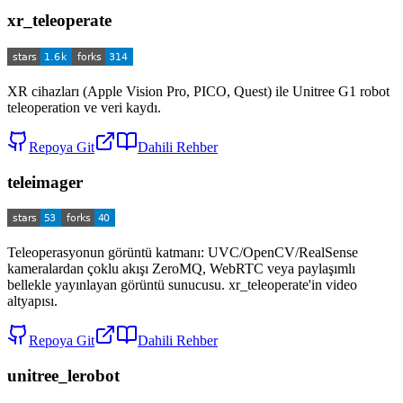
xr_teleoperate
XR cihazları (Apple Vision Pro, PICO, Quest) ile Unitree G1 robot
teleoperation ve veri kaydı.
Repoya Git
Dahili Rehber
teleimager
Teleoperasyonun görüntü katmanı: UVC/OpenCV/RealSense
kameralardan çoklu akışı ZeroMQ, WebRTC veya paylaşımlı
bellekle yayınlayan görüntü sunucusu. xr_teleoperate'in video
altyapısı.
Repoya Git
Dahili Rehber
unitree_lerobot