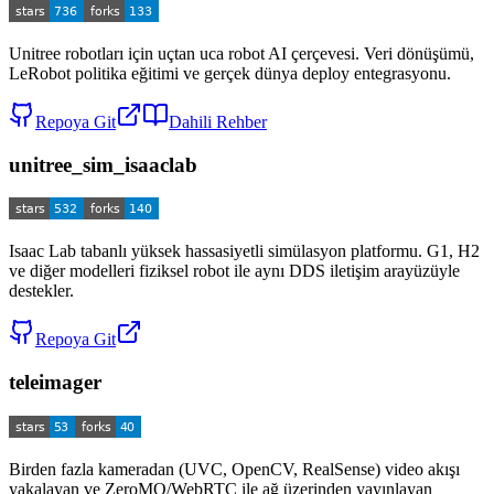
Unitree robotları için uçtan uca robot AI çerçevesi. Veri dönüşümü,
LeRobot politika eğitimi ve gerçek dünya deploy entegrasyonu.
Repoya Git
Dahili Rehber
unitree_sim_isaaclab
Isaac Lab tabanlı yüksek hassasiyetli simülasyon platformu. G1, H2
ve diğer modelleri fiziksel robot ile aynı DDS iletişim arayüzüyle
destekler.
Repoya Git
teleimager
Birden fazla kameradan (UVC, OpenCV, RealSense) video akışı
yakalayan ve ZeroMQ/WebRTC ile ağ üzerinden yayınlayan