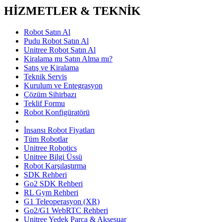
HİZMETLER & TEKNİK
Robot Satın Al
Pudu Robot Satın Al
Unitree Robot Satın Al
Kiralama mı Satın Alma mı?
Satış ve Kiralama
Teknik Servis
Kurulum ve Entegrasyon
Çözüm Sihirbazı
Teklif Formu
Robot Konfigüratörü
İnsansı Robot Fiyatları
Tüm Robotlar
Unitree Robotics
Unitree Bilgi Üssü
Robot Karşılaştırma
SDK Rehberi
Go2 SDK Rehberi
RL Gym Rehberi
G1 Teleoperasyon (XR)
Go2/G1 WebRTC Rehberi
Unitree Yedek Parça & Aksesuar