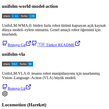
unifolm-world-model-action
UnifoLM-WMA-0: birden fazla robot türünü kapsayan açık kaynak
dünya modeli–eylem mimarisi. Genel amaçlı robot öğrenimi için
tasarlandı.
Repoya Git
🇹🇷
Türkçe README
unifolm-vla
UnifoLM-VLA-0: insansı robot manipülasyonu için tasarlanmış
Vision–Language–Action (VLA) büyük modeli.
Repoya Git
Locomotion (Hareket)