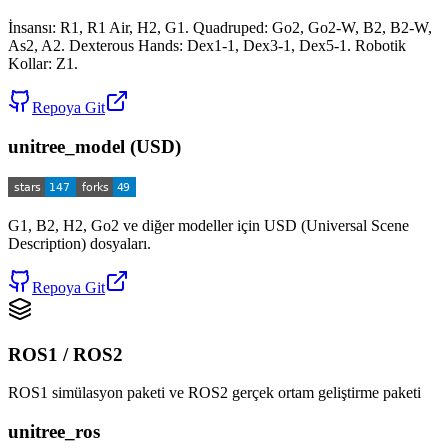
İnsansı: R1, R1 Air, H2, G1. Quadruped: Go2, Go2-W, B2, B2-W,
As2, A2. Dexterous Hands: Dex1-1, Dex3-1, Dex5-1. Robotik
Kollar: Z1.
Repoya Git
unitree_model (USD)
G1, B2, H2, Go2 ve diğer modeller için USD (Universal Scene
Description) dosyaları.
Repoya Git
ROS1 / ROS2
ROS1 simülasyon paketi ve ROS2 gerçek ortam geliştirme paketi
unitree_ros