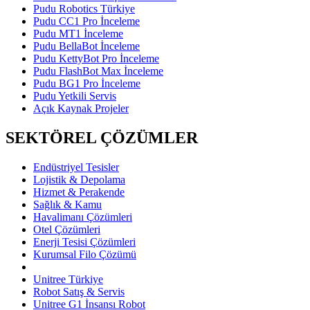
Pudu Robotics Türkiye
Pudu CC1 Pro İnceleme
Pudu MT1 İnceleme
Pudu BellaBot İnceleme
Pudu KettyBot Pro İnceleme
Pudu FlashBot Max İnceleme
Pudu BG1 Pro İnceleme
Pudu Yetkili Servis
Açık Kaynak Projeler
SEKTÖREL ÇÖZÜMLER
Endüstriyel Tesisler
Lojistik & Depolama
Hizmet & Perakende
Sağlık & Kamu
Havalimanı Çözümleri
Otel Çözümleri
Enerji Tesisi Çözümleri
Kurumsal Filo Çözümü
Unitree Türkiye
Robot Satış & Servis
Unitree G1 İnsansı Robot