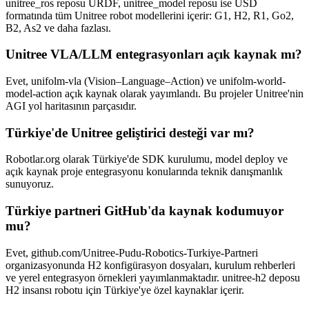
unitree_ros reposu URDF, unitree_model reposu ise USD
formatında tüm Unitree robot modellerini içerir: G1, H2, R1, Go2,
B2, As2 ve daha fazlası.
Unitree VLA/LLM entegrasyonları açık kaynak mı?
Evet, unifolm-vla (Vision–Language–Action) ve unifolm-world-
model-action açık kaynak olarak yayımlandı. Bu projeler Unitree'nin
AGI yol haritasının parçasıdır.
Türkiye'de Unitree geliştirici desteği var mı?
Robotlar.org olarak Türkiye'de SDK kurulumu, model deploy ve
açık kaynak proje entegrasyonu konularında teknik danışmanlık
sunuyoruz.
Türkiye partneri GitHub'da kaynak kodumuyor
mu?
Evet, github.com/Unitree-Pudu-Robotics-Turkiye-Partneri
organizasyonunda H2 konfigürasyon dosyaları, kurulum rehberleri
ve yerel entegrasyon örnekleri yayımlanmaktadır. unitree-h2 deposu
H2 insansı robotu için Türkiye'ye özel kaynaklar içerir.