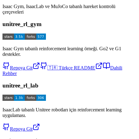
Isaac Gym, IsaacLab ve MuJoCo tabanlı hareket kontrolü
çerçeveleri
unitree_rl_gym
Isaac Gym tabanlı reinforcement learning örneği. Go2 ve G1
destekler.
Repoya Git
🇹🇷
Türkçe README
Dahili
Rehber
unitree_rl_lab
IsaacLab tabanlı Unitree robotları için reinforcement learning
uygulaması.
Repoya Git