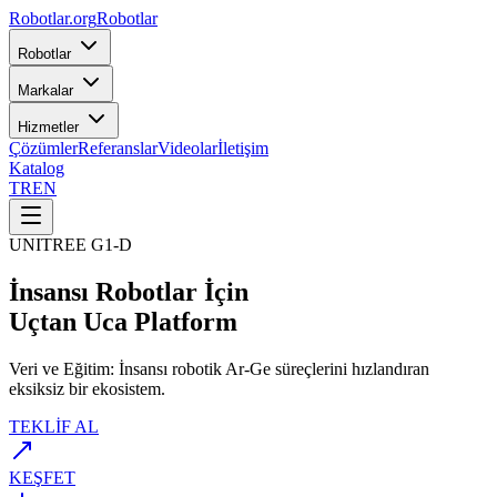
Robotlar
.org
Robotlar
Robotlar
Markalar
Hizmetler
Çözümler
Referanslar
Videolar
İletişim
Katalog
TR
EN
UNITREE G1-D
İnsansı Robotlar İçin
Uçtan Uca Platform
Veri ve Eğitim: İnsansı robotik Ar-Ge süreçlerini hızlandıran
eksiksiz bir ekosistem.
TEKLİF AL
KEŞFET