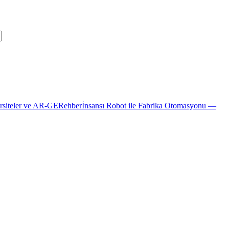
rsiteler ve AR-GE
Rehber
İnsansı Robot ile Fabrika Otomasyonu —