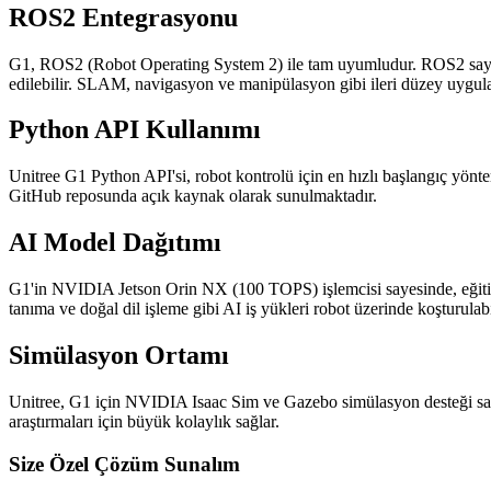
ROS2 Entegrasyonu
G1, ROS2 (Robot Operating System 2) ile tam uyumludur. ROS2 sayesi
edilebilir. SLAM, navigasyon ve manipülasyon gibi ileri düzey uygula
Python API Kullanımı
Unitree G1 Python API'si, robot kontrolü için en hızlı başlangıç yönt
GitHub reposunda açık kaynak olarak sunulmaktadır.
AI Model Dağıtımı
G1'in NVIDIA Jetson Orin NX (100 TOPS) işlemcisi sayesinde, eğitilm
tanıma ve doğal dil işleme gibi AI iş yükleri robot üzerinde koşturulabi
Simülasyon Ortamı
Unitree, G1 için NVIDIA Isaac Sim ve Gazebo simülasyon desteği sağla
araştırmaları için büyük kolaylık sağlar.
Size Özel Çözüm Sunalım