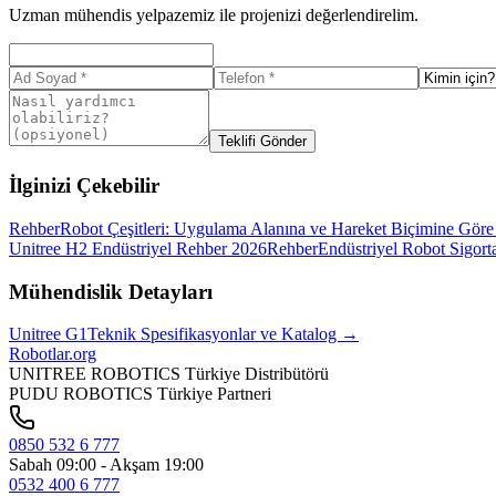
Uzman mühendis yelpazemiz ile projenizi değerlendirelim.
Teklifi Gönder
İlginizi Çekebilir
Rehber
Robot Çeşitleri: Uygulama Alanına ve Hareket Biçimine Göre
Unitree H2 Endüstriyel Rehber 2026
Rehber
Endüstriyel Robot Sigor
Mühendislik Detayları
Unitree
G1
Teknik Spesifikasyonlar ve Katalog →
Robotlar
.org
UNITREE ROBOTICS Türkiye Distribütörü
PUDU ROBOTICS Türkiye Partneri
0850 532 6 777
Sabah 09:00 - Akşam 19:00
0532 400 6 777