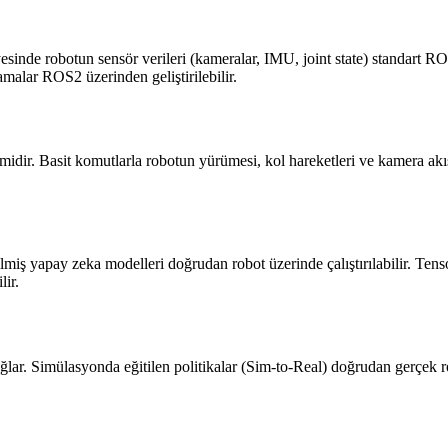
nde robotun sensör verileri (kameralar, IMU, joint state) standart RO
malar ROS2 üzerinden geliştirilebilir.
emidir. Basit komutlarla robotun yürümesi, kol hareketleri ve kamera ak
iş yapay zeka modelleri doğrudan robot üzerinde çalıştırılabilir. Te
lir.
r. Simülasyonda eğitilen politikalar (Sim-to-Real) doğrudan gerçek ro