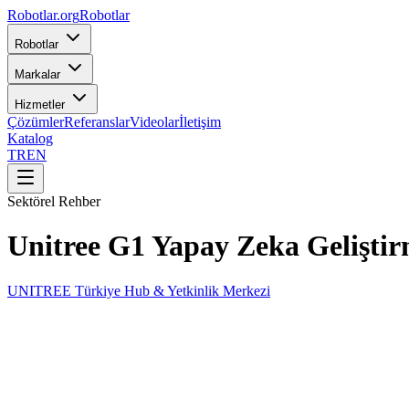
Robotlar
.org
Robotlar
Robotlar
Markalar
Hizmetler
Çözümler
Referanslar
Videolar
İletişim
Katalog
TR
EN
Sektörel Rehber
Unitree G1 Yapay Zeka Gelişti
UNITREE Türkiye Hub & Yetkinlik Merkezi