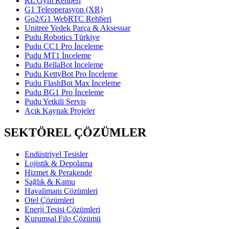
RL Gym Rehberi
G1 Teleoperasyon (XR)
Go2/G1 WebRTC Rehberi
Unitree Yedek Parça & Aksesuar
Pudu Robotics Türkiye
Pudu CC1 Pro İnceleme
Pudu MT1 İnceleme
Pudu BellaBot İnceleme
Pudu KettyBot Pro İnceleme
Pudu FlashBot Max İnceleme
Pudu BG1 Pro İnceleme
Pudu Yetkili Servis
Açık Kaynak Projeler
SEKTÖREL ÇÖZÜMLER
Endüstriyel Tesisler
Lojistik & Depolama
Hizmet & Perakende
Sağlık & Kamu
Havalimanı Çözümleri
Otel Çözümleri
Enerji Tesisi Çözümleri
Kurumsal Filo Çözümü