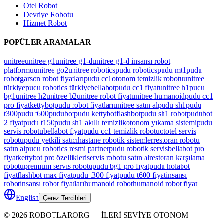
Otel Robot
Devriye Robotu
Hizmet Robot
POPÜLER ARAMALAR
unitree
unitree g1
unitree g1-d
unitree g1-d insansı robot
platformu
unitree go2
unitree robotics
pudu robotics
pudu mt1
pudu
robot
garson robot fiyatları
pudu cc1
otonom temizlik robotu
unitree
türkiye
pudu robotics türkiye
bellabot
pudu cc1 fiyat
unitree h1
pudu
bg1
unitree h2
unitree b2
unitree robot fiyat
unitree humanoid
pudu cc1
pro fiyat
kettybot
pudu robot fiyatları
unitree satın al
pudu sh1
pudu
t300
pudu t600
pudubot
pudu kettybot
flashbot
pudu sh1 robot
pudubot
2 fiyat
pudu t150
pudu sh1 akıllı temizlik
otonom yıkama sistemi
pudu
servis robotu
bellabot fiyat
pudu cc1 temizlik robotu
ototel servis
robotu
pudu yetkili satıcı
hastane robotik sistemler
restoran robotu
satın al
pudu robotics resmi partner
pudu robotik servis
bellabot pro
fiyat
kettybot pro özellikleri
servis robotu satın al
restoran karşılama
robotu
premium servis robotu
pudu bg1 pro fiyat
pudu holabot
fiyat
flashbot max fiyat
pudu t300 fiyat
pudu t600 fiyat
insansı
robot
insansı robot fiyatları
humanoid robot
humanoid robot fiyat
English
Çerez Tercihleri
©
2026
ROBOTLARORG —
İLERİ SEVİYE OTONOM