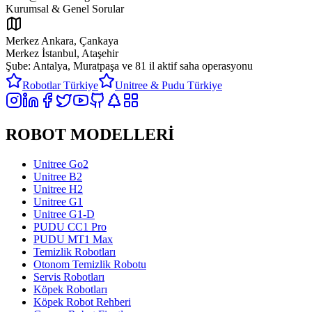
Kurumsal & Genel Sorular
Merkez Ankara, Çankaya
Merkez İstanbul, Ataşehir
Şube: Antalya, Muratpaşa ve
81 il aktif saha operasyonu
Robotlar Türkiye
Unitree & Pudu Türkiye
ROBOT MODELLERİ
Unitree Go2
Unitree B2
Unitree H2
Unitree G1
Unitree G1-D
PUDU CC1 Pro
PUDU MT1 Max
Temizlik Robotları
Otonom Temizlik Robotu
Servis Robotları
Köpek Robotları
Köpek Robot Rehberi