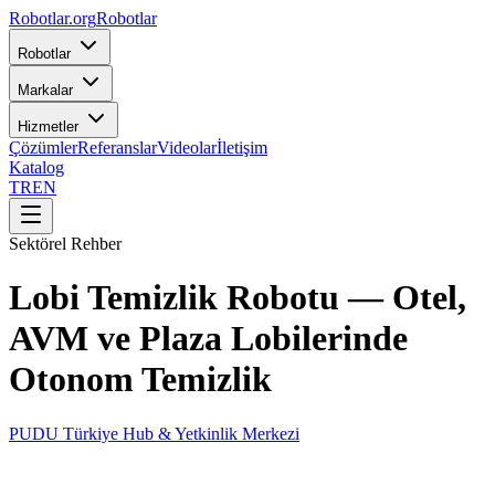
Robotlar
.org
Robotlar
Robotlar
Markalar
Hizmetler
Çözümler
Referanslar
Videolar
İletişim
Katalog
TR
EN
Sektörel Rehber
Lobi Temizlik Robotu — Otel,
AVM ve Plaza Lobilerinde
Otonom Temizlik
PUDU Türkiye Hub & Yetkinlik Merkezi