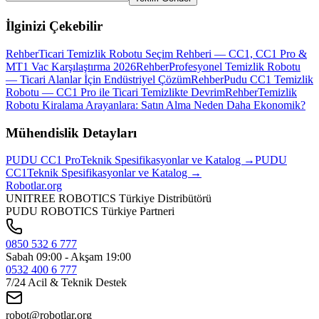
İlginizi Çekebilir
Rehber
Ticari Temizlik Robotu Seçim Rehberi — CC1, CC1 Pro &
MT1 Vac Karşılaştırma 2026
Rehber
Profesyonel Temizlik Robotu
— Ticari Alanlar İçin Endüstriyel Çözüm
Rehber
Pudu CC1 Temizlik
Robotu — CC1 Pro ile Ticari Temizlikte Devrim
Rehber
Temizlik
Robotu Kiralama Arayanlara: Satın Alma Neden Daha Ekonomik?
Mühendislik Detayları
PUDU
CC1 Pro
Teknik Spesifikasyonlar ve Katalog →
PUDU
CC1
Teknik Spesifikasyonlar ve Katalog →
Robotlar
.org
UNITREE ROBOTICS Türkiye Distribütörü
PUDU ROBOTICS Türkiye Partneri
0850 532 6 777
Sabah 09:00 - Akşam 19:00
0532 400 6 777
7/24 Acil & Teknik Destek
robot@robotlar.org