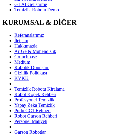
G1 AI Geliştirme
Temizlik Robotu Demo
KURUMSAL & DİĞER
Referanslarımız
İletişim
Hakkımızda
Ar-Ge & Mühendislik
Crunchbase
Medium
Robotik Dönüşüm
Gizlilik Politikası
KVKK
Temizlik Robotu Kiralama
Robot Köpek Rehberi
Profesyonel Temizlik
Yapay Zeka Temizlik
Pudu CC1 Rehberi
Robot Garson Rehberi
Personel Maliyeti
Garson Robotlar