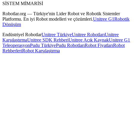
SİSTEM MİMARİSİ
Robotlar.org — Türkiye'nin Lider Robot ve Robotik Sistemler
Platformu. En iyi Robot modelleri ve çözümleri.
Unitree G1
Robotik
Dönüşüm
Endüstriyel Robotlar
Unitree Türkiye
Unitree Robotları
Unitree
Karşılaştırma
Unitree SDK Rehberi
Unitree Açık Kaynak
Unitree G1
Teleoperasyon
Pudu Türkiye
Pudu Robotları
Robot Fiyatları
Robot
Rehberleri
Robot Karşılaştırma