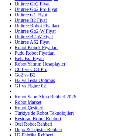
Unitree Go2 Fiyat
Unitree Go2 Pro Fiyat
Unitree G1 Fiyat
Unitree B2 Fiyat
Unitree Robot Fiyatları
Unitree Go2-W Fiyat
Unitree B2-W Fiyat
Unitree AS2 Fiyat
Robot Köpek Fiyatları
Pudu Robot Fiyatları
BellaBot Fiyatı
Robot Yatırım Hesaplayıcı
CC1 vs CC1 Pro
Go2 vs B2
H2 vs Tesla Optimus
G1 vs Figure 02
Robot Satın Alma Rehberi 2026
Robot Market
Robot Çeşitleri
Türkiye'de Robot Teknolojileri
Restoran Robot Rehberi
Otel Robot Rehberi
Depo & Lojistik Rehberi
H2 Fabrika Rehberi