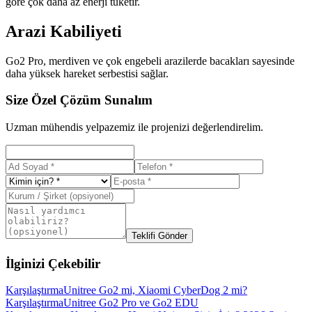
göre çok daha az enerji tüketir.
Arazi Kabiliyeti
Go2 Pro, merdiven ve çok engebeli arazilerde bacakları sayesinde
daha yüksek hareket serbestisi sağlar.
Size Özel Çözüm Sunalım
Uzman mühendis yelpazemiz ile projenizi değerlendirelim.
Teklifi Gönder
İlginizi Çekebilir
Karşılaştırma
Unitree Go2 mi, Xiaomi CyberDog 2 mi?
Karşılaştırma
Unitree Go2 Pro ve Go2 EDU