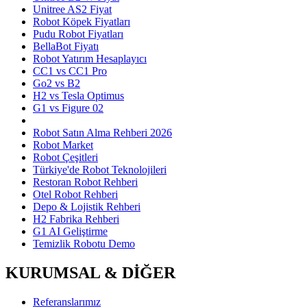
Unitree AS2 Fiyat
Robot Köpek Fiyatları
Pudu Robot Fiyatları
BellaBot Fiyatı
Robot Yatırım Hesaplayıcı
CC1 vs CC1 Pro
Go2 vs B2
H2 vs Tesla Optimus
G1 vs Figure 02
Robot Satın Alma Rehberi 2026
Robot Market
Robot Çeşitleri
Türkiye'de Robot Teknolojileri
Restoran Robot Rehberi
Otel Robot Rehberi
Depo & Lojistik Rehberi
H2 Fabrika Rehberi
G1 AI Geliştirme
Temizlik Robotu Demo
KURUMSAL & DİĞER
Referanslarımız