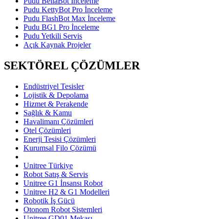
Pudu BellaBot İnceleme
Pudu KettyBot Pro İnceleme
Pudu FlashBot Max İnceleme
Pudu BG1 Pro İnceleme
Pudu Yetkili Servis
Açık Kaynak Projeler
SEKTÖREL ÇÖZÜMLER
Endüstriyel Tesisler
Lojistik & Depolama
Hizmet & Perakende
Sağlık & Kamu
Havalimanı Çözümleri
Otel Çözümleri
Enerji Tesisi Çözümleri
Kurumsal Filo Çözümü
Unitree Türkiye
Robot Satış & Servis
Unitree G1 İnsansı Robot
Unitree H2 & G1 Modelleri
Robotik İş Gücü
Otonom Robot Sistemleri
Unitree GD01 Mekası