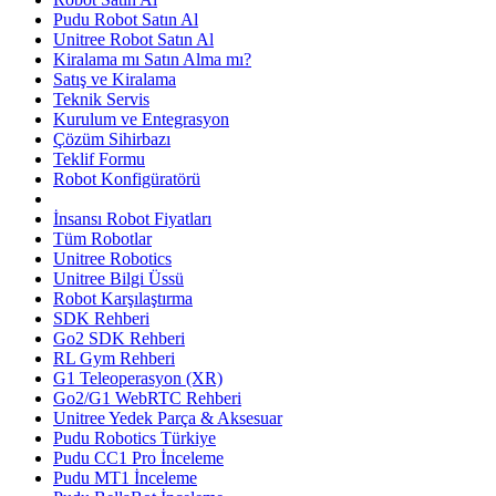
Pudu Robot Satın Al
Unitree Robot Satın Al
Kiralama mı Satın Alma mı?
Satış ve Kiralama
Teknik Servis
Kurulum ve Entegrasyon
Çözüm Sihirbazı
Teklif Formu
Robot Konfigüratörü
İnsansı Robot Fiyatları
Tüm Robotlar
Unitree Robotics
Unitree Bilgi Üssü
Robot Karşılaştırma
SDK Rehberi
Go2 SDK Rehberi
RL Gym Rehberi
G1 Teleoperasyon (XR)
Go2/G1 WebRTC Rehberi
Unitree Yedek Parça & Aksesuar
Pudu Robotics Türkiye
Pudu CC1 Pro İnceleme
Pudu MT1 İnceleme