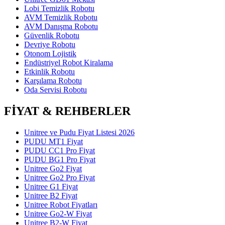
Lobi Temizlik Robotu
AVM Temizlik Robotu
AVM Danışma Robotu
Güvenlik Robotu
Devriye Robotu
Otonom Lojistik
Endüstriyel Robot Kiralama
Etkinlik Robotu
Karşılama Robotu
Oda Servisi Robotu
FİYAT & REHBERLER
Unitree ve Pudu Fiyat Listesi 2026
PUDU MT1 Fiyat
PUDU CC1 Pro Fiyat
PUDU BG1 Pro Fiyat
Unitree Go2 Fiyat
Unitree Go2 Pro Fiyat
Unitree G1 Fiyat
Unitree B2 Fiyat
Unitree Robot Fiyatları
Unitree Go2-W Fiyat
Unitree B2-W Fiyat