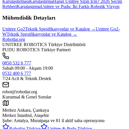
Karşılaştırması
Karşılaştırma
Hangi Unitree Sizin İçin? 2026 Seçim
Rehberi
Karşılaştırma
Unitree ve Pudu: İki Farklı Robotik Vizyon
Mühendislik Detayları
Unitree
Go2
Teknik Spesifikasyonlar ve Katalog →
Unitree
Go2-
W
Teknik Spesifikasyonlar ve Katalog →
Robotlar
.org
UNITREE ROBOTICS Türkiye Distribütörü
PUDU ROBOTICS Türkiye Partneri
0850 532 6 777
Sabah 09:00 - Akşam 19:00
0532 400 6 777
7/24 Acil & Teknik Destek
robot@robotlar.org
Kurumsal & Genel Sorular
Merkez Ankara, Çankaya
Merkez İstanbul, Ataşehir
Şube: Antalya, Muratpaşa ve
81 il aktif saha operasyonu
Robotlar Türkiye
Unitree & Pudu Türkiye