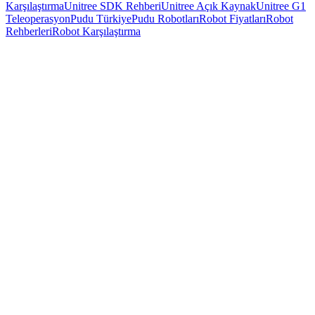
Karşılaştırma
Unitree SDK Rehberi
Unitree Açık Kaynak
Unitree G1
Teleoperasyon
Pudu Türkiye
Pudu Robotları
Robot Fiyatları
Robot
Rehberleri
Robot Karşılaştırma