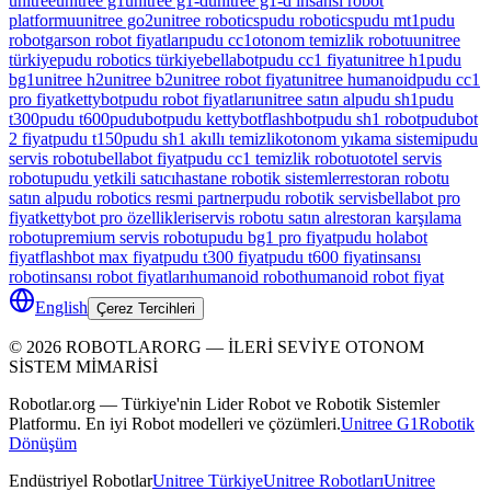
unitree
unitree g1
unitree g1-d
unitree g1-d insansı robot
platformu
unitree go2
unitree robotics
pudu robotics
pudu mt1
pudu
robot
garson robot fiyatları
pudu cc1
otonom temizlik robotu
unitree
türkiye
pudu robotics türkiye
bellabot
pudu cc1 fiyat
unitree h1
pudu
bg1
unitree h2
unitree b2
unitree robot fiyat
unitree humanoid
pudu cc1
pro fiyat
kettybot
pudu robot fiyatları
unitree satın al
pudu sh1
pudu
t300
pudu t600
pudubot
pudu kettybot
flashbot
pudu sh1 robot
pudubot
2 fiyat
pudu t150
pudu sh1 akıllı temizlik
otonom yıkama sistemi
pudu
servis robotu
bellabot fiyat
pudu cc1 temizlik robotu
ototel servis
robotu
pudu yetkili satıcı
hastane robotik sistemler
restoran robotu
satın al
pudu robotics resmi partner
pudu robotik servis
bellabot pro
fiyat
kettybot pro özellikleri
servis robotu satın al
restoran karşılama
robotu
premium servis robotu
pudu bg1 pro fiyat
pudu holabot
fiyat
flashbot max fiyat
pudu t300 fiyat
pudu t600 fiyat
insansı
robot
insansı robot fiyatları
humanoid robot
humanoid robot fiyat
English
Çerez Tercihleri
©
2026
ROBOTLARORG —
İLERİ SEVİYE OTONOM
SİSTEM MİMARİSİ
Robotlar.org — Türkiye'nin Lider Robot ve Robotik Sistemler
Platformu. En iyi Robot modelleri ve çözümleri.
Unitree G1
Robotik
Dönüşüm
Endüstriyel Robotlar
Unitree Türkiye
Unitree Robotları
Unitree