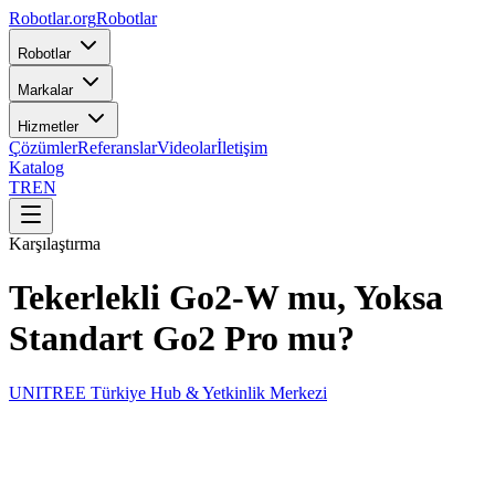
Robotlar
.org
Robotlar
Robotlar
Markalar
Hizmetler
Çözümler
Referanslar
Videolar
İletişim
Katalog
TR
EN
Karşılaştırma
Tekerlekli Go2-W mu, Yoksa
Standart Go2 Pro mu?
UNITREE Türkiye Hub & Yetkinlik Merkezi