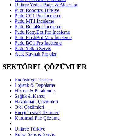
Unitree Yedek Parça & Aksesuar
Pudu Robotics Türkiye
Pudu CC1 Pro İnceleme
Pudu MT1 İnceleme
Pudu BellaBot İnceleme
Pudu KettyBot Pro İnceleme
Pudu FlashBot Max İnceleme
Pudu BG1 Pro İnceleme
Pudu Yetkili Servis
Açık Kaynak Projeler
SEKTÖREL ÇÖZÜMLER
Endüstriyel Tesisler
Lojistik & Depolama
Hizmet & Perakende
Sağlık & Kamu
Havalimanı Çözümleri
Otel Çözümleri
Enerji Tesisi Çözümleri
Kurumsal Filo Çözümü
Unitree Türkiye
Robot Satış & Servis