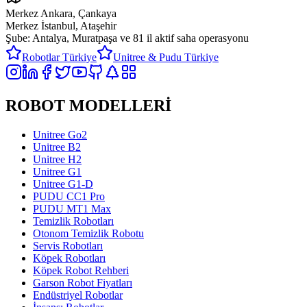
Merkez Ankara, Çankaya
Merkez İstanbul, Ataşehir
Şube: Antalya, Muratpaşa ve
81 il aktif saha operasyonu
Robotlar Türkiye
Unitree & Pudu Türkiye
ROBOT MODELLERİ
Unitree Go2
Unitree B2
Unitree H2
Unitree G1
Unitree G1-D
PUDU CC1 Pro
PUDU MT1 Max
Temizlik Robotları
Otonom Temizlik Robotu
Servis Robotları
Köpek Robotları
Köpek Robot Rehberi
Garson Robot Fiyatları
Endüstriyel Robotlar