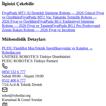
İlginizi Çekebilir
Fiyat
Pudu MT1 AI Destekli Süpürme Robotu — 2026 Güncel Fiyat
ve Özellikler
Fiyat
Pudu MT1 Vac Vakumlu Temizlik Robotu —
2026 Fiyat ve Özellikler
Fiyat
Pudu BG1 Endüstriyel Süpürme
Robotu — 2026 Fiyat ve Tanıtım
Fiyat
Pudu BG1 Pro Profesyonel
Zemin Bakım Robotu — 2026 Fiyat ve İnceleme
Mühendislik Detayları
PUDU
FlashBot Max
Teknik Spesifikasyonlar ve Katalog →
Robotlar
.org
UNITREE ROBOTICS Türkiye Distribütörü
PUDU ROBOTICS Türkiye Partneri
0850 532 6 777
Sabah 09:00 - Akşam 19:00
0532 400 6 777
7/24 Acil & Teknik Destek
robot@robotlar.org
Kurumsal & Genel Sorular