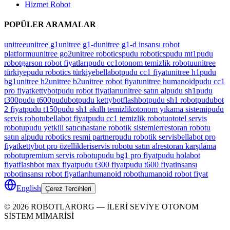
Hizmet Robot
POPÜLER ARAMALAR
unitree
unitree g1
unitree g1-d
unitree g1-d insansı robot
platformu
unitree go2
unitree robotics
pudu robotics
pudu mt1
pudu
robot
garson robot fiyatları
pudu cc1
otonom temizlik robotu
unitree
türkiye
pudu robotics türkiye
bellabot
pudu cc1 fiyat
unitree h1
pudu
bg1
unitree h2
unitree b2
unitree robot fiyat
unitree humanoid
pudu cc1
pro fiyat
kettybot
pudu robot fiyatları
unitree satın al
pudu sh1
pudu
t300
pudu t600
pudubot
pudu kettybot
flashbot
pudu sh1 robot
pudubot
2 fiyat
pudu t150
pudu sh1 akıllı temizlik
otonom yıkama sistemi
pudu
servis robotu
bellabot fiyat
pudu cc1 temizlik robotu
ototel servis
robotu
pudu yetkili satıcı
hastane robotik sistemler
restoran robotu
satın al
pudu robotics resmi partner
pudu robotik servis
bellabot pro
fiyat
kettybot pro özellikleri
servis robotu satın al
restoran karşılama
robotu
premium servis robotu
pudu bg1 pro fiyat
pudu holabot
fiyat
flashbot max fiyat
pudu t300 fiyat
pudu t600 fiyat
insansı
robot
insansı robot fiyatları
humanoid robot
humanoid robot fiyat
English
Çerez Tercihleri
©
2026
ROBOTLARORG —
İLERİ SEVİYE OTONOM
SİSTEM MİMARİSİ