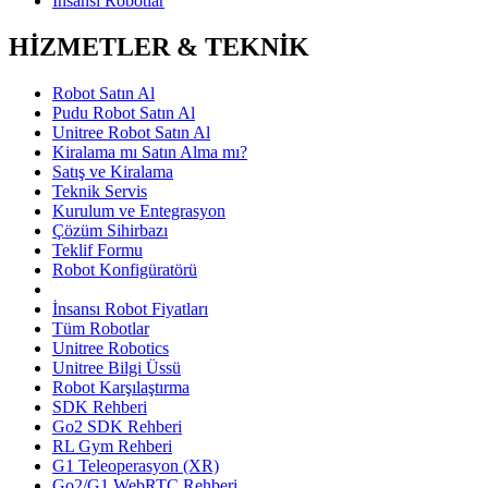
İnsansı Robotlar
HİZMETLER & TEKNİK
Robot Satın Al
Pudu Robot Satın Al
Unitree Robot Satın Al
Kiralama mı Satın Alma mı?
Satış ve Kiralama
Teknik Servis
Kurulum ve Entegrasyon
Çözüm Sihirbazı
Teklif Formu
Robot Konfigüratörü
İnsansı Robot Fiyatları
Tüm Robotlar
Unitree Robotics
Unitree Bilgi Üssü
Robot Karşılaştırma
SDK Rehberi
Go2 SDK Rehberi
RL Gym Rehberi
G1 Teleoperasyon (XR)
Go2/G1 WebRTC Rehberi