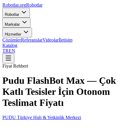
Robotlar
.org
Robotlar
Robotlar
Markalar
Hizmetler
Çözümler
Referanslar
Videolar
İletişim
Katalog
TR
EN
Fiyat Rehberi
Pudu FlashBot Max — Çok
Katlı Tesisler İçin Otonom
Teslimat Fiyatı
PUDU Türkiye Hub & Yetkinlik Merkezi