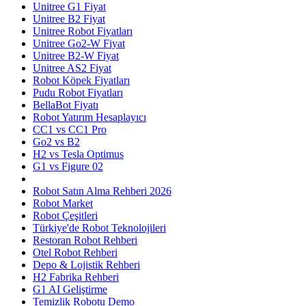
Unitree G1 Fiyat
Unitree B2 Fiyat
Unitree Robot Fiyatları
Unitree Go2-W Fiyat
Unitree B2-W Fiyat
Unitree AS2 Fiyat
Robot Köpek Fiyatları
Pudu Robot Fiyatları
BellaBot Fiyatı
Robot Yatırım Hesaplayıcı
CC1 vs CC1 Pro
Go2 vs B2
H2 vs Tesla Optimus
G1 vs Figure 02
Robot Satın Alma Rehberi 2026
Robot Market
Robot Çeşitleri
Türkiye'de Robot Teknolojileri
Restoran Robot Rehberi
Otel Robot Rehberi
Depo & Lojistik Rehberi
H2 Fabrika Rehberi
G1 AI Geliştirme
Temizlik Robotu Demo