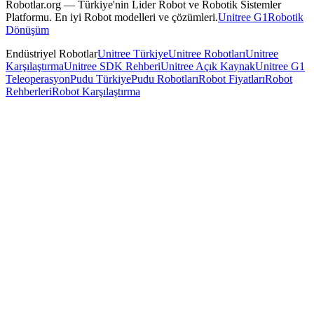
Robotlar.org — Türkiye'nin Lider Robot ve Robotik Sistemler
Platformu. En iyi Robot modelleri ve çözümleri.
Unitree G1
Robotik
Dönüşüm
Endüstriyel Robotlar
Unitree Türkiye
Unitree Robotları
Unitree
Karşılaştırma
Unitree SDK Rehberi
Unitree Açık Kaynak
Unitree G1
Teleoperasyon
Pudu Türkiye
Pudu Robotları
Robot Fiyatları
Robot
Rehberleri
Robot Karşılaştırma