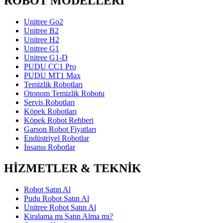
ROBOT MODELLERİ
Unitree Go2
Unitree B2
Unitree H2
Unitree G1
Unitree G1-D
PUDU CC1 Pro
PUDU MT1 Max
Temizlik Robotları
Otonom Temizlik Robotu
Servis Robotları
Köpek Robotları
Köpek Robot Rehberi
Garson Robot Fiyatları
Endüstriyel Robotlar
İnsansı Robotlar
HİZMETLER & TEKNİK
Robot Satın Al
Pudu Robot Satın Al
Unitree Robot Satın Al
Kiralama mı Satın Alma mı?