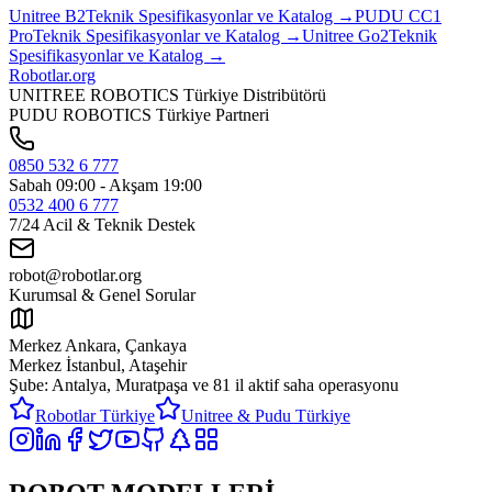
Unitree
B2
Teknik Spesifikasyonlar ve Katalog →
PUDU
CC1
Pro
Teknik Spesifikasyonlar ve Katalog →
Unitree
Go2
Teknik
Spesifikasyonlar ve Katalog →
Robotlar
.org
UNITREE ROBOTICS Türkiye Distribütörü
PUDU ROBOTICS Türkiye Partneri
0850 532 6 777
Sabah 09:00 - Akşam 19:00
0532 400 6 777
7/24 Acil & Teknik Destek
robot@robotlar.org
Kurumsal & Genel Sorular
Merkez Ankara, Çankaya
Merkez İstanbul, Ataşehir
Şube: Antalya, Muratpaşa ve
81 il aktif saha operasyonu
Robotlar Türkiye
Unitree & Pudu Türkiye