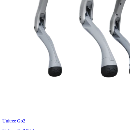
Unitree
Go2