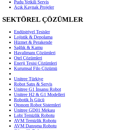
Pudu Yetkili Servis
Açık Kaynak Projeler
SEKTÖREL ÇÖZÜMLER
Endüstriyel Tesisler
Lojistik & Depolama
Hizmet & Perakende
Sağlık & Kamu
Havalimanı Çözümleri
Otel Çözümleri
Enerji Tesisi Çözümleri
Kurumsal Filo Çözümü
Unitree Türkiye
Robot Satış & Servis
Unitree G1 İnsansı Robot
Unitree H2 & G1 Modelleri
Robotik İş Gücü
Otonom Robot Sistemleri
Unitree GD01 Mekası
Lobi Temizlik Robotu
AVM Temizlik Robotu
AVM Danışma Robotu