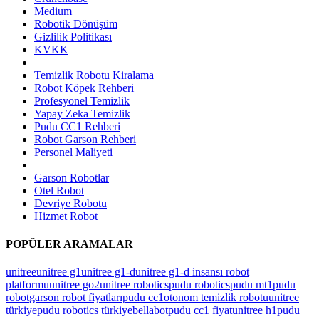
Medium
Robotik Dönüşüm
Gizlilik Politikası
KVKK
Temizlik Robotu Kiralama
Robot Köpek Rehberi
Profesyonel Temizlik
Yapay Zeka Temizlik
Pudu CC1 Rehberi
Robot Garson Rehberi
Personel Maliyeti
Garson Robotlar
Otel Robot
Devriye Robotu
Hizmet Robot
POPÜLER ARAMALAR
unitree
unitree g1
unitree g1-d
unitree g1-d insansı robot
platformu
unitree go2
unitree robotics
pudu robotics
pudu mt1
pudu
robot
garson robot fiyatları
pudu cc1
otonom temizlik robotu
unitree
türkiye
pudu robotics türkiye
bellabot
pudu cc1 fiyat
unitree h1
pudu