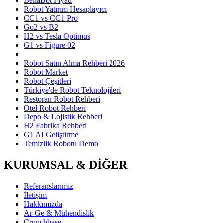
BellaBot Fiyatı
Robot Yatırım Hesaplayıcı
CC1 vs CC1 Pro
Go2 vs B2
H2 vs Tesla Optimus
G1 vs Figure 02
Robot Satın Alma Rehberi 2026
Robot Market
Robot Çeşitleri
Türkiye'de Robot Teknolojileri
Restoran Robot Rehberi
Otel Robot Rehberi
Depo & Lojistik Rehberi
H2 Fabrika Rehberi
G1 AI Geliştirme
Temizlik Robotu Demo
KURUMSAL & DİĞER
Referanslarımız
İletişim
Hakkımızda
Ar-Ge & Mühendislik
Crunchbase