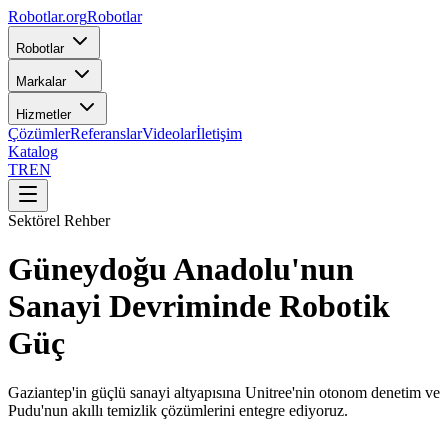
Robotlar
.org
Robotlar
Robotlar
Markalar
Hizmetler
Çözümler
Referanslar
Videolar
İletişim
Katalog
TR
EN
Sektörel Rehber
Güneydoğu Anadolu'nun
Sanayi Devriminde Robotik
Güç
Gaziantep'in güçlü sanayi altyapısına Unitree'nin otonom denetim ve
Pudu'nun akıllı temizlik çözümlerini entegre ediyoruz.