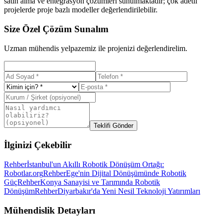
satın alma ve entegrasyon çözümleri sunulmaktadır; çok adetli
projelerde proje bazlı modeller değerlendirilebilir.
Size Özel Çözüm Sunalım
Uzman mühendis yelpazemiz ile projenizi değerlendirelim.
Teklifi Gönder
İlginizi Çekebilir
Rehber
İstanbul'un Akıllı Robotik Dönüşüm Ortağı:
Robotlar.org
Rehber
Ege'nin Dijital Dönüşümünde Robotik
Güç
Rehber
Konya Sanayisi ve Tarımında Robotik
Dönüşüm
Rehber
Diyarbakır'da Yeni Nesil Teknoloji Yatırımları
Mühendislik Detayları