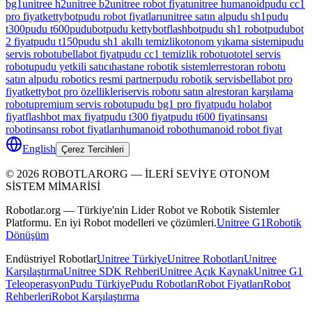
bg1
unitree h2
unitree b2
unitree robot fiyat
unitree humanoid
pudu cc1
pro fiyat
kettybot
pudu robot fiyatları
unitree satın al
pudu sh1
pudu
t300
pudu t600
pudubot
pudu kettybot
flashbot
pudu sh1 robot
pudubot
2 fiyat
pudu t150
pudu sh1 akıllı temizlik
otonom yıkama sistemi
pudu
servis robotu
bellabot fiyat
pudu cc1 temizlik robotu
ototel servis
robotu
pudu yetkili satıcı
hastane robotik sistemler
restoran robotu
satın al
pudu robotics resmi partner
pudu robotik servis
bellabot pro
fiyat
kettybot pro özellikleri
servis robotu satın al
restoran karşılama
robotu
premium servis robotu
pudu bg1 pro fiyat
pudu holabot
fiyat
flashbot max fiyat
pudu t300 fiyat
pudu t600 fiyat
insansı
robot
insansı robot fiyatları
humanoid robot
humanoid robot fiyat
English
Çerez Tercihleri
©
2026
ROBOTLARORG —
İLERİ SEVİYE OTONOM
SİSTEM MİMARİSİ
Robotlar.org — Türkiye'nin Lider Robot ve Robotik Sistemler
Platformu. En iyi Robot modelleri ve çözümleri.
Unitree G1
Robotik
Dönüşüm
Endüstriyel Robotlar
Unitree Türkiye
Unitree Robotları
Unitree
Karşılaştırma
Unitree SDK Rehberi
Unitree Açık Kaynak
Unitree G1
Teleoperasyon
Pudu Türkiye
Pudu Robotları
Robot Fiyatları
Robot
Rehberleri
Robot Karşılaştırma