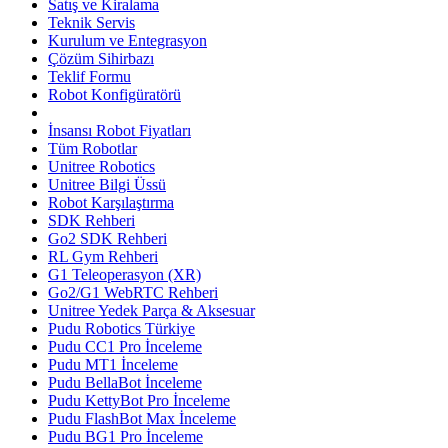
Satış ve Kiralama
Teknik Servis
Kurulum ve Entegrasyon
Çözüm Sihirbazı
Teklif Formu
Robot Konfigüratörü
İnsansı Robot Fiyatları
Tüm Robotlar
Unitree Robotics
Unitree Bilgi Üssü
Robot Karşılaştırma
SDK Rehberi
Go2 SDK Rehberi
RL Gym Rehberi
G1 Teleoperasyon (XR)
Go2/G1 WebRTC Rehberi
Unitree Yedek Parça & Aksesuar
Pudu Robotics Türkiye
Pudu CC1 Pro İnceleme
Pudu MT1 İnceleme
Pudu BellaBot İnceleme
Pudu KettyBot Pro İnceleme
Pudu FlashBot Max İnceleme
Pudu BG1 Pro İnceleme