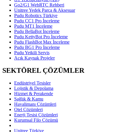
Go2/G1 WebRTC Rehberi
Unitree Yedek Parça & Aksesuar
Pudu Robotics Türkiye
Pudu CC1 Pro İnceleme
Pudu MT1 İnceleme
Pudu BellaBot İnceleme
Pudu KettyBot Pro İnceleme
Pudu FlashBot Max İnceleme
Pudu BG1 Pro İnceleme
Pudu Yetkili Servis
Açık Kaynak Projeler
SEKTÖREL ÇÖZÜMLER
Endüstriyel Tesisler
Lojistik & Depolama
Hizmet & Perakende
Sağlık & Kamu
Havalimanı Çözümleri
Otel Çözümleri
Enerji Tesisi Çözümleri
Kurumsal Filo Çözümü
Unitree Türkiye