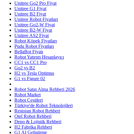
Unitree Go2 Pro Fiyat
Unitree G1 Fiyat
Unitree B2 Fiyat
Unitree Robot Fiyatları
Unitree Go2-W Fiyat
Unitree B2-W Fiyat
Unitree AS2 Fiyat
Robot Köpek Fiyatları
Pudu Robot Fiyatları
BellaBot Fiyatı
Robot Yatırım Hesaplayıcı
CC1 vs CC1 Pro
Go2 vs B2
H2 vs Tesla Optimus
G1 vs Figure 02
Robot Satın Alma Rehberi 2026
Robot Market
Robot Çeşitleri
Türkiye'de Robot Teknolojileri
Restoran Robot Rehberi
Otel Robot Rehberi
Depo & Lojistik Rehberi
H2 Fabrika Rehberi
G1 AI Geliştirme