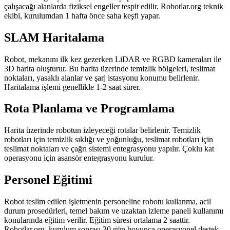
çalışacağı alanlarda fiziksel engeller tespit edilir. Robotlar.org teknik
ekibi, kurulumdan 1 hafta önce saha keşfi yapar.
SLAM Haritalama
Robot, mekanını ilk kez gezerken LiDAR ve RGBD kameraları ile
3D harita oluşturur. Bu harita üzerinde temizlik bölgeleri, teslimat
noktaları, yasaklı alanlar ve şarj istasyonu konumu belirlenir.
Haritalama işlemi genellikle 1-2 saat sürer.
Rota Planlama ve Programlama
Harita üzerinde robotun izleyeceği rotalar belirlenir. Temizlik
robotları için temizlik sıklığı ve yoğunluğu, teslimat robotları için
teslimat noktaları ve çağrı sistemi entegrasyonu yapılır. Çoklu kat
operasyonu için asansör entegrasyonu kurulur.
Personel Eğitimi
Robot teslim edilen işletmenin personeline robotu kullanma, acil
durum prosedürleri, temel bakım ve uzaktan izleme paneli kullanımı
konularında eğitim verilir. Eğitim süresi ortalama 2 saattir.
Robotlar.org, kurulum sonrası 30 gün boyunca operasyonel destek