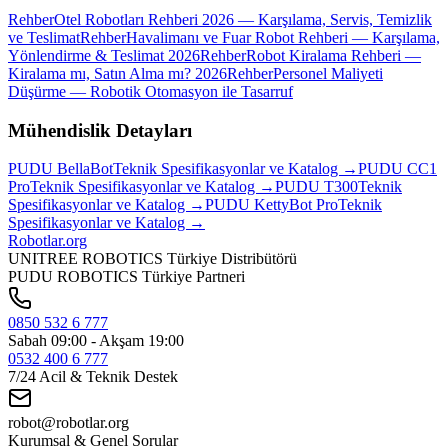
Rehber
Otel Robotları Rehberi 2026 — Karşılama, Servis, Temizlik
ve Teslimat
Rehber
Havalimanı ve Fuar Robot Rehberi — Karşılama,
Yönlendirme & Teslimat 2026
Rehber
Robot Kiralama Rehberi —
Kiralama mı, Satın Alma mı? 2026
Rehber
Personel Maliyeti
Düşürme — Robotik Otomasyon ile Tasarruf
Mühendislik Detayları
PUDU
BellaBot
Teknik Spesifikasyonlar ve Katalog →
PUDU
CC1
Pro
Teknik Spesifikasyonlar ve Katalog →
PUDU
T300
Teknik
Spesifikasyonlar ve Katalog →
PUDU
KettyBot Pro
Teknik
Spesifikasyonlar ve Katalog →
Robotlar
.org
UNITREE ROBOTICS Türkiye Distribütörü
PUDU ROBOTICS Türkiye Partneri
0850 532 6 777
Sabah 09:00 - Akşam 19:00
0532 400 6 777
7/24 Acil & Teknik Destek
robot@robotlar.org
Kurumsal & Genel Sorular