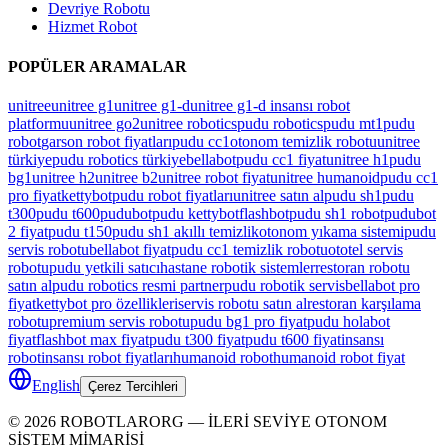
Devriye Robotu
Hizmet Robot
POPÜLER ARAMALAR
unitree
unitree g1
unitree g1-d
unitree g1-d insansı robot
platformu
unitree go2
unitree robotics
pudu robotics
pudu mt1
pudu
robot
garson robot fiyatları
pudu cc1
otonom temizlik robotu
unitree
türkiye
pudu robotics türkiye
bellabot
pudu cc1 fiyat
unitree h1
pudu
bg1
unitree h2
unitree b2
unitree robot fiyat
unitree humanoid
pudu cc1
pro fiyat
kettybot
pudu robot fiyatları
unitree satın al
pudu sh1
pudu
t300
pudu t600
pudubot
pudu kettybot
flashbot
pudu sh1 robot
pudubot
2 fiyat
pudu t150
pudu sh1 akıllı temizlik
otonom yıkama sistemi
pudu
servis robotu
bellabot fiyat
pudu cc1 temizlik robotu
ototel servis
robotu
pudu yetkili satıcı
hastane robotik sistemler
restoran robotu
satın al
pudu robotics resmi partner
pudu robotik servis
bellabot pro
fiyat
kettybot pro özellikleri
servis robotu satın al
restoran karşılama
robotu
premium servis robotu
pudu bg1 pro fiyat
pudu holabot
fiyat
flashbot max fiyat
pudu t300 fiyat
pudu t600 fiyat
insansı
robot
insansı robot fiyatları
humanoid robot
humanoid robot fiyat
English
Çerez Tercihleri
©
2026
ROBOTLARORG —
İLERİ SEVİYE OTONOM
SİSTEM MİMARİSİ