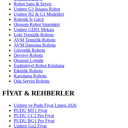
Robot Satış & Servis
Unitree G1 İnsansı Robot
Unitree H2 & G1 Modelleri
Robotik İş Gücü
Otonom Robot Sistemleri
Unitree GD01 Mekası
Lobi Temizlik Robotu
AVM Temizlik Robotu
AVM Danışma Robotu
Güvenlik Robotu
Devriye Robotu
Otonom Lojistik
Endüstriyel Robot Kiralama
Etkinlik Robotu
Karşılama Robotu
Oda Servisi Robotu
FİYAT & REHBERLER
Unitree ve Pudu Fiyat Listesi 2026
PUDU MT1 Fiyat
PUDU CC1 Pro Fiyat
PUDU BG1 Pro Fiyat
Unitree Go2 Fiyat