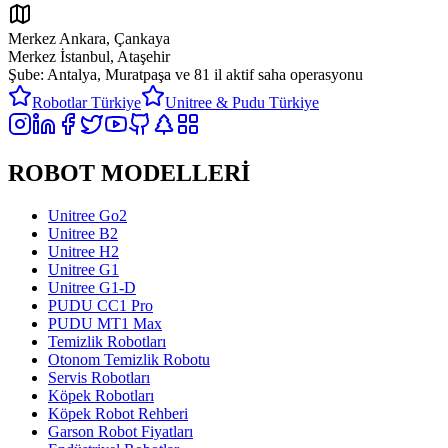
Merkez Ankara, Çankaya
Merkez İstanbul, Ataşehir
Şube: Antalya, Muratpaşa ve
81 il aktif saha operasyonu
Robotlar Türkiye
Unitree & Pudu Türkiye
ROBOT MODELLERİ
Unitree Go2
Unitree B2
Unitree H2
Unitree G1
Unitree G1-D
PUDU CC1 Pro
PUDU MT1 Max
Temizlik Robotları
Otonom Temizlik Robotu
Servis Robotları
Köpek Robotları
Köpek Robot Rehberi
Garson Robot Fiyatları