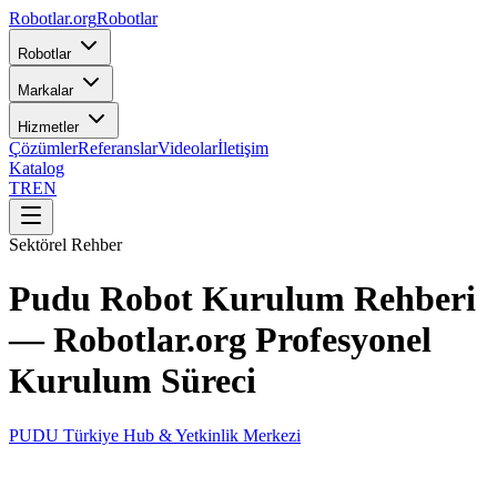
Robotlar
.org
Robotlar
Robotlar
Markalar
Hizmetler
Çözümler
Referanslar
Videolar
İletişim
Katalog
TR
EN
Sektörel Rehber
Pudu Robot Kurulum Rehberi
— Robotlar.org Profesyonel
Kurulum Süreci
PUDU Türkiye Hub & Yetkinlik Merkezi