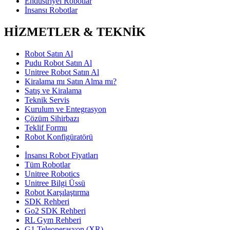
Endüstriyel Robotlar
İnsansı Robotlar
HİZMETLER & TEKNİK
Robot Satın Al
Pudu Robot Satın Al
Unitree Robot Satın Al
Kiralama mı Satın Alma mı?
Satış ve Kiralama
Teknik Servis
Kurulum ve Entegrasyon
Çözüm Sihirbazı
Teklif Formu
Robot Konfigüratörü
İnsansı Robot Fiyatları
Tüm Robotlar
Unitree Robotics
Unitree Bilgi Üssü
Robot Karşılaştırma
SDK Rehberi
Go2 SDK Rehberi
RL Gym Rehberi
G1 Teleoperasyon (XR)