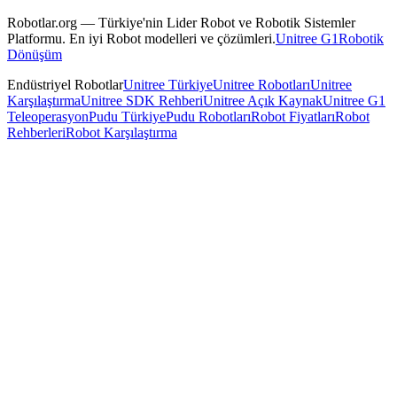
Robotlar.org — Türkiye'nin Lider Robot ve Robotik Sistemler
Platformu. En iyi Robot modelleri ve çözümleri.
Unitree G1
Robotik
Dönüşüm
Endüstriyel Robotlar
Unitree Türkiye
Unitree Robotları
Unitree
Karşılaştırma
Unitree SDK Rehberi
Unitree Açık Kaynak
Unitree G1
Teleoperasyon
Pudu Türkiye
Pudu Robotları
Robot Fiyatları
Robot
Rehberleri
Robot Karşılaştırma