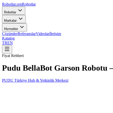
Robotlar
.org
Robotlar
Robotlar
Markalar
Hizmetler
Çözümler
Referanslar
Videolar
İletişim
Katalog
TR
EN
Fiyat Rehberi
Pudu BellaBot Garson Robotu — 
PUDU Türkiye Hub & Yetkinlik Merkezi