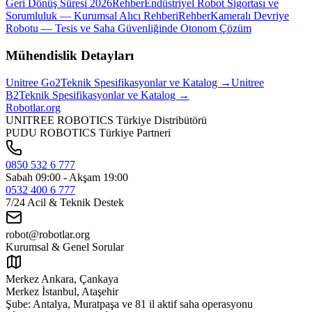
Geri Dönüş Süresi 2026
Rehber
Endüstriyel Robot Sigortası ve
Sorumluluk — Kurumsal Alıcı Rehberi
Rehber
Kameralı Devriye
Robotu — Tesis ve Saha Güvenliğinde Otonom Çözüm
Mühendislik Detayları
Unitree
Go2
Teknik Spesifikasyonlar ve Katalog →
Unitree
B2
Teknik Spesifikasyonlar ve Katalog →
Robotlar
.org
UNITREE ROBOTICS Türkiye Distribütörü
PUDU ROBOTICS Türkiye Partneri
0850 532 6 777
Sabah 09:00 - Akşam 19:00
0532 400 6 777
7/24 Acil & Teknik Destek
robot@robotlar.org
Kurumsal & Genel Sorular
Merkez Ankara, Çankaya
Merkez İstanbul, Ataşehir
Şube: Antalya, Muratpaşa ve
81 il aktif saha operasyonu