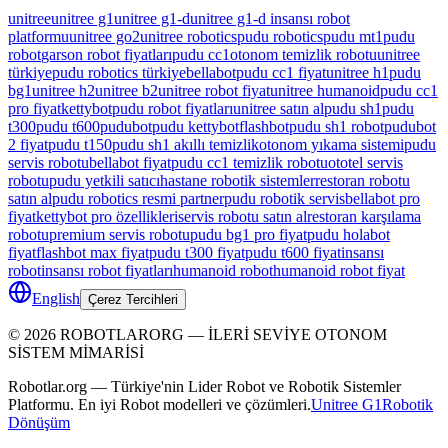
unitree
unitree g1
unitree g1-d
unitree g1-d insansı robot
platformu
unitree go2
unitree robotics
pudu robotics
pudu mt1
pudu
robot
garson robot fiyatları
pudu cc1
otonom temizlik robotu
unitree
türkiye
pudu robotics türkiye
bellabot
pudu cc1 fiyat
unitree h1
pudu
bg1
unitree h2
unitree b2
unitree robot fiyat
unitree humanoid
pudu cc1
pro fiyat
kettybot
pudu robot fiyatları
unitree satın al
pudu sh1
pudu
t300
pudu t600
pudubot
pudu kettybot
flashbot
pudu sh1 robot
pudubot
2 fiyat
pudu t150
pudu sh1 akıllı temizlik
otonom yıkama sistemi
pudu
servis robotu
bellabot fiyat
pudu cc1 temizlik robotu
ototel servis
robotu
pudu yetkili satıcı
hastane robotik sistemler
restoran robotu
satın al
pudu robotics resmi partner
pudu robotik servis
bellabot pro
fiyat
kettybot pro özellikleri
servis robotu satın al
restoran karşılama
robotu
premium servis robotu
pudu bg1 pro fiyat
pudu holabot
fiyat
flashbot max fiyat
pudu t300 fiyat
pudu t600 fiyat
insansı
robot
insansı robot fiyatları
humanoid robot
humanoid robot fiyat
English
Çerez Tercihleri
©
2026
ROBOTLARORG —
İLERİ SEVİYE OTONOM
SİSTEM MİMARİSİ
Robotlar.org — Türkiye'nin Lider Robot ve Robotik Sistemler
Platformu. En iyi Robot modelleri ve çözümleri.
Unitree G1
Robotik
Dönüşüm