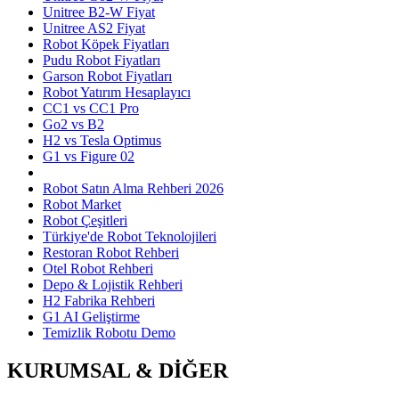
Unitree B2-W Fiyat
Unitree AS2 Fiyat
Robot Köpek Fiyatları
Pudu Robot Fiyatları
Garson Robot Fiyatları
Robot Yatırım Hesaplayıcı
CC1 vs CC1 Pro
Go2 vs B2
H2 vs Tesla Optimus
G1 vs Figure 02
Robot Satın Alma Rehberi 2026
Robot Market
Robot Çeşitleri
Türkiye'de Robot Teknolojileri
Restoran Robot Rehberi
Otel Robot Rehberi
Depo & Lojistik Rehberi
H2 Fabrika Rehberi
G1 AI Geliştirme
Temizlik Robotu Demo
KURUMSAL & DİĞER