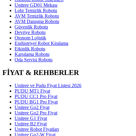
Unitree GD01 Mekası
Lobi Temizlik Robotu
AVM Temizlik Robotu
AVM Danışma Robotu
Güvenlik Robotu
Devriye Robotu
Otonom Lojistik
Endüstriyel Robot Kiralama
Etkinlik Robotu
Karşılama Robotu
Oda Servisi Robotu
FİYAT & REHBERLER
Unitree ve Pudu Fiyat Listesi 2026
PUDU MT1 Fiyat
PUDU CC1 Pro Fiyat
PUDU BG1 Pro Fiyat
Unitree Go2 Fiyat
Unitree Go2 Pro Fiyat
Unitree G1 Fiyat
Unitree B2 Fiyat
Unitree Robot Fiyatları
Unitree Go2-W Fiyat