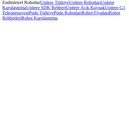
Endüstriyel Robotlar
Unitree Türkiye
Unitree Robotları
Unitree
Karşılaştırma
Unitree SDK Rehberi
Unitree Açık Kaynak
Unitree G1
Teleoperasyon
Pudu Türkiye
Pudu Robotları
Robot Fiyatları
Robot
Rehberleri
Robot Karşılaştırma