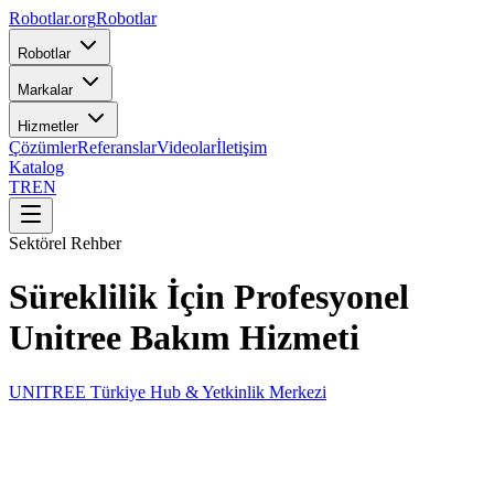
Robotlar
.org
Robotlar
Robotlar
Markalar
Hizmetler
Çözümler
Referanslar
Videolar
İletişim
Katalog
TR
EN
Sektörel Rehber
Süreklilik İçin Profesyonel
Unitree Bakım Hizmeti
UNITREE Türkiye Hub & Yetkinlik Merkezi