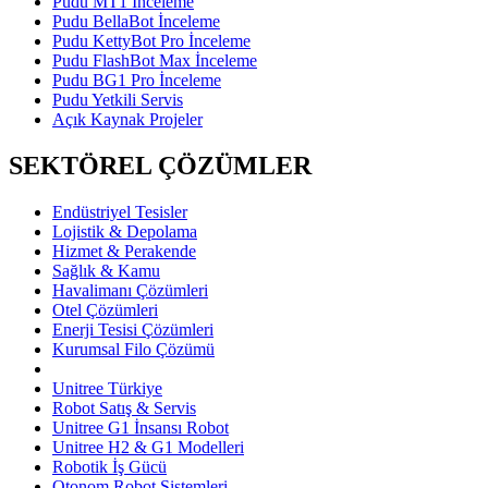
Pudu MT1 İnceleme
Pudu BellaBot İnceleme
Pudu KettyBot Pro İnceleme
Pudu FlashBot Max İnceleme
Pudu BG1 Pro İnceleme
Pudu Yetkili Servis
Açık Kaynak Projeler
SEKTÖREL ÇÖZÜMLER
Endüstriyel Tesisler
Lojistik & Depolama
Hizmet & Perakende
Sağlık & Kamu
Havalimanı Çözümleri
Otel Çözümleri
Enerji Tesisi Çözümleri
Kurumsal Filo Çözümü
Unitree Türkiye
Robot Satış & Servis
Unitree G1 İnsansı Robot
Unitree H2 & G1 Modelleri
Robotik İş Gücü
Otonom Robot Sistemleri