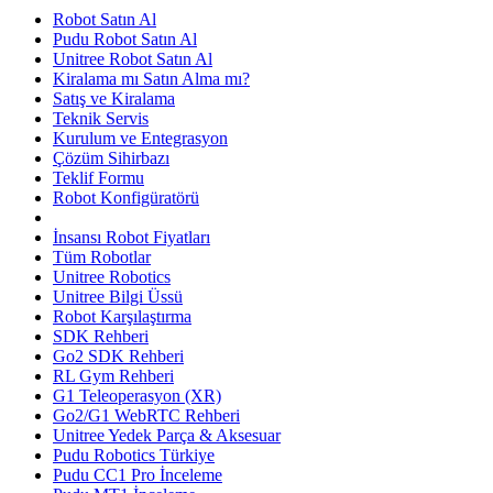
Robot Satın Al
Pudu Robot Satın Al
Unitree Robot Satın Al
Kiralama mı Satın Alma mı?
Satış ve Kiralama
Teknik Servis
Kurulum ve Entegrasyon
Çözüm Sihirbazı
Teklif Formu
Robot Konfigüratörü
İnsansı Robot Fiyatları
Tüm Robotlar
Unitree Robotics
Unitree Bilgi Üssü
Robot Karşılaştırma
SDK Rehberi
Go2 SDK Rehberi
RL Gym Rehberi
G1 Teleoperasyon (XR)
Go2/G1 WebRTC Rehberi
Unitree Yedek Parça & Aksesuar
Pudu Robotics Türkiye
Pudu CC1 Pro İnceleme