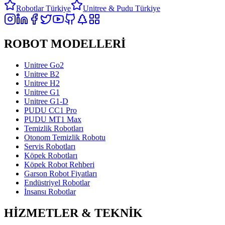
Robotlar Türkiye
Unitree & Pudu Türkiye
ROBOT MODELLERİ
Unitree Go2
Unitree B2
Unitree H2
Unitree G1
Unitree G1-D
PUDU CC1 Pro
PUDU MT1 Max
Temizlik Robotları
Otonom Temizlik Robotu
Servis Robotları
Köpek Robotları
Köpek Robot Rehberi
Garson Robot Fiyatları
Endüstriyel Robotlar
İnsansı Robotlar
HİZMETLER & TEKNİK