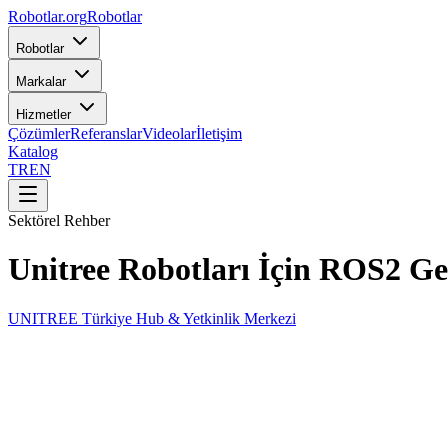
Robotlar
.org
Robotlar
Robotlar
Markalar
Hizmetler
Çözümler
Referanslar
Videolar
İletişim
Katalog
TR
EN
Sektörel Rehber
Unitree Robotları İçin ROS2 Gel
UNITREE Türkiye Hub & Yetkinlik Merkezi