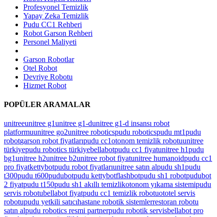
Profesyonel Temizlik
Yapay Zeka Temizlik
Pudu CC1 Rehberi
Robot Garson Rehberi
Personel Maliyeti
Garson Robotlar
Otel Robot
Devriye Robotu
Hizmet Robot
POPÜLER ARAMALAR
unitree
unitree g1
unitree g1-d
unitree g1-d insansı robot
platformu
unitree go2
unitree robotics
pudu robotics
pudu mt1
pudu
robot
garson robot fiyatları
pudu cc1
otonom temizlik robotu
unitree
türkiye
pudu robotics türkiye
bellabot
pudu cc1 fiyat
unitree h1
pudu
bg1
unitree h2
unitree b2
unitree robot fiyat
unitree humanoid
pudu cc1
pro fiyat
kettybot
pudu robot fiyatları
unitree satın al
pudu sh1
pudu
t300
pudu t600
pudubot
pudu kettybot
flashbot
pudu sh1 robot
pudubot
2 fiyat
pudu t150
pudu sh1 akıllı temizlik
otonom yıkama sistemi
pudu
servis robotu
bellabot fiyat
pudu cc1 temizlik robotu
ototel servis
robotu
pudu yetkili satıcı
hastane robotik sistemler
restoran robotu
satın al
pudu robotics resmi partner
pudu robotik servis
bellabot pro