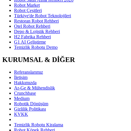
Robot Market
Robot Çeşitleri
Türkiye'de Robot Teknolojileri
Restoran Robot Rehberi
Otel Robot Rehberi
Depo & Lojistik Rehberi
H2 Fabrika Rehberi
G1 AI Geliştirme
Temizlik Robotu Demo
KURUMSAL & DİĞER
Referanslarımız
İletişim
Hakkımızda
Ar-Ge & Mühendislik
Crunchbase
Medium
Robotik Dönüşüm
Gizlilik Politikası
KVKK
Temizlik Robotu Kiralama
Robot Köpek Rehberi