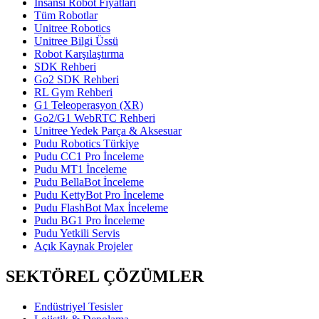
İnsansı Robot Fiyatları
Tüm Robotlar
Unitree Robotics
Unitree Bilgi Üssü
Robot Karşılaştırma
SDK Rehberi
Go2 SDK Rehberi
RL Gym Rehberi
G1 Teleoperasyon (XR)
Go2/G1 WebRTC Rehberi
Unitree Yedek Parça & Aksesuar
Pudu Robotics Türkiye
Pudu CC1 Pro İnceleme
Pudu MT1 İnceleme
Pudu BellaBot İnceleme
Pudu KettyBot Pro İnceleme
Pudu FlashBot Max İnceleme
Pudu BG1 Pro İnceleme
Pudu Yetkili Servis
Açık Kaynak Projeler
SEKTÖREL ÇÖZÜMLER
Endüstriyel Tesisler