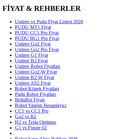
FİYAT & REHBERLER
Unitree ve Pudu Fiyat Listesi 2026
PUDU MT1 Fiyat
PUDU CC1 Pro Fiyat
PUDU BG1 Pro Fiyat
Unitree Go2 Fiyat
Unitree Go2 Pro Fiyat
Unitree G1 Fiyat
Unitree B2 Fiyat
Unitree Robot Fiyatları
Unitree Go2-W Fiyat
Unitree B2-W Fiyat
Unitree AS2 Fiyat
Robot Köpek Fiyatları
Pudu Robot Fiyatları
BellaBot Fiyatı
Robot Yatırım Hesaplayıcı
CC1 vs CC1 Pro
Go2 vs B2
H2 vs Tesla Optimus
G1 vs Figure 02
Robot Satın Alma Rehberi 2026