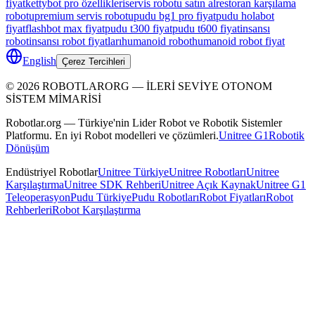
fiyat
kettybot pro özellikleri
servis robotu satın al
restoran karşılama
robotu
premium servis robotu
pudu bg1 pro fiyat
pudu holabot
fiyat
flashbot max fiyat
pudu t300 fiyat
pudu t600 fiyat
insansı
robot
insansı robot fiyatları
humanoid robot
humanoid robot fiyat
English
Çerez Tercihleri
©
2026
ROBOTLARORG —
İLERİ SEVİYE OTONOM
SİSTEM MİMARİSİ
Robotlar.org — Türkiye'nin Lider Robot ve Robotik Sistemler
Platformu. En iyi Robot modelleri ve çözümleri.
Unitree G1
Robotik
Dönüşüm
Endüstriyel Robotlar
Unitree Türkiye
Unitree Robotları
Unitree
Karşılaştırma
Unitree SDK Rehberi
Unitree Açık Kaynak
Unitree G1
Teleoperasyon
Pudu Türkiye
Pudu Robotları
Robot Fiyatları
Robot
Rehberleri
Robot Karşılaştırma