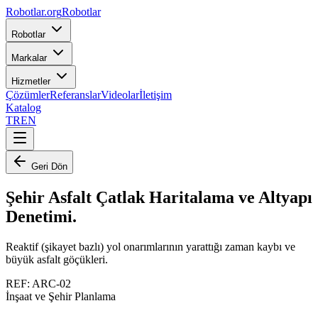
Robotlar
.org
Robotlar
Robotlar
Markalar
Hizmetler
Çözümler
Referanslar
Videolar
İletişim
Katalog
TR
EN
Geri Dön
Şehir Asfalt Çatlak Haritalama ve Altyapı
Denetimi
.
Reaktif (şikayet bazlı) yol onarımlarının yarattığı zaman kaybı ve
büyük asfalt göçükleri.
REF:
ARC-02
İnşaat ve Şehir Planlama