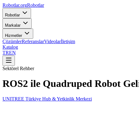
Robotlar
.org
Robotlar
Robotlar
Markalar
Hizmetler
Çözümler
Referanslar
Videolar
İletişim
Katalog
TR
EN
Sektörel Rehber
ROS2 ile Quadruped Robot Gel
UNITREE Türkiye Hub & Yetkinlik Merkezi