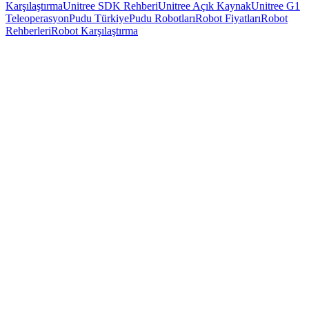
Karşılaştırma
Unitree SDK Rehberi
Unitree Açık Kaynak
Unitree G1
Teleoperasyon
Pudu Türkiye
Pudu Robotları
Robot Fiyatları
Robot
Rehberleri
Robot Karşılaştırma