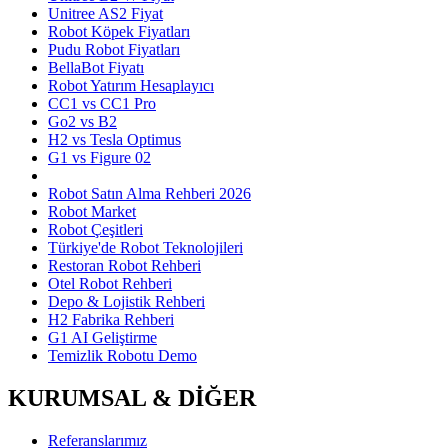
Unitree AS2 Fiyat
Robot Köpek Fiyatları
Pudu Robot Fiyatları
BellaBot Fiyatı
Robot Yatırım Hesaplayıcı
CC1 vs CC1 Pro
Go2 vs B2
H2 vs Tesla Optimus
G1 vs Figure 02
Robot Satın Alma Rehberi 2026
Robot Market
Robot Çeşitleri
Türkiye'de Robot Teknolojileri
Restoran Robot Rehberi
Otel Robot Rehberi
Depo & Lojistik Rehberi
H2 Fabrika Rehberi
G1 AI Geliştirme
Temizlik Robotu Demo
KURUMSAL & DİĞER
Referanslarımız