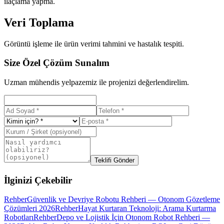
ilaçlama yapma.
Veri Toplama
Görüntü işleme ile ürün verimi tahmini ve hastalık tespiti.
Size Özel Çözüm Sunalım
Uzman mühendis yelpazemiz ile projenizi değerlendirelim.
Teklifi Gönder
İlginizi Çekebilir
Rehber
Güvenlik ve Devriye Robotu Rehberi — Otonom Gözetleme
Çözümleri 2026
Rehber
Hayat Kurtaran Teknoloji: Arama Kurtarma
Robotları
Rehber
Depo ve Lojistik İçin Otonom Robot Rehberi —