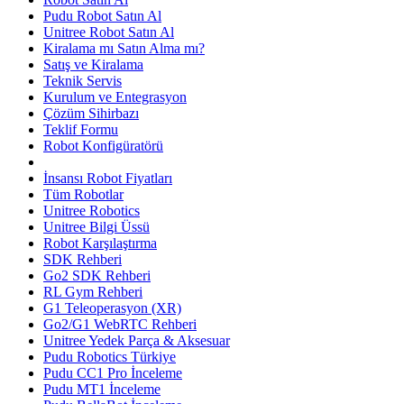
Pudu Robot Satın Al
Unitree Robot Satın Al
Kiralama mı Satın Alma mı?
Satış ve Kiralama
Teknik Servis
Kurulum ve Entegrasyon
Çözüm Sihirbazı
Teklif Formu
Robot Konfigüratörü
İnsansı Robot Fiyatları
Tüm Robotlar
Unitree Robotics
Unitree Bilgi Üssü
Robot Karşılaştırma
SDK Rehberi
Go2 SDK Rehberi
RL Gym Rehberi
G1 Teleoperasyon (XR)
Go2/G1 WebRTC Rehberi
Unitree Yedek Parça & Aksesuar
Pudu Robotics Türkiye
Pudu CC1 Pro İnceleme
Pudu MT1 İnceleme