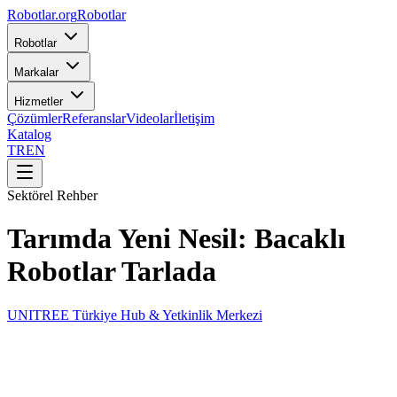
Robotlar
.org
Robotlar
Robotlar
Markalar
Hizmetler
Çözümler
Referanslar
Videolar
İletişim
Katalog
TR
EN
Sektörel Rehber
Tarımda Yeni Nesil: Bacaklı
Robotlar Tarlada
UNITREE Türkiye Hub & Yetkinlik Merkezi