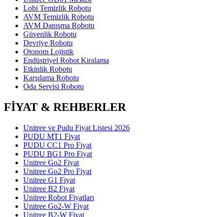
Lobi Temizlik Robotu
AVM Temizlik Robotu
AVM Danışma Robotu
Güvenlik Robotu
Devriye Robotu
Otonom Lojistik
Endüstriyel Robot Kiralama
Etkinlik Robotu
Karşılama Robotu
Oda Servisi Robotu
FİYAT & REHBERLER
Unitree ve Pudu Fiyat Listesi 2026
PUDU MT1 Fiyat
PUDU CC1 Pro Fiyat
PUDU BG1 Pro Fiyat
Unitree Go2 Fiyat
Unitree Go2 Pro Fiyat
Unitree G1 Fiyat
Unitree B2 Fiyat
Unitree Robot Fiyatları
Unitree Go2-W Fiyat
Unitree B2-W Fiyat