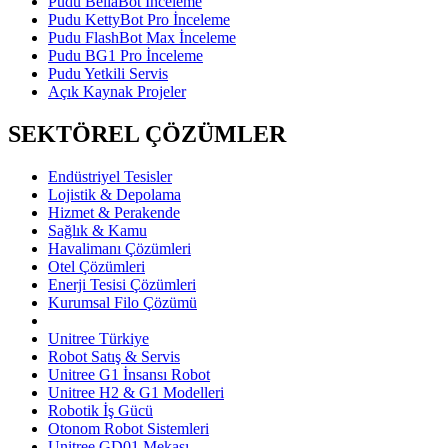
Pudu BellaBot İnceleme
Pudu KettyBot Pro İnceleme
Pudu FlashBot Max İnceleme
Pudu BG1 Pro İnceleme
Pudu Yetkili Servis
Açık Kaynak Projeler
SEKTÖREL ÇÖZÜMLER
Endüstriyel Tesisler
Lojistik & Depolama
Hizmet & Perakende
Sağlık & Kamu
Havalimanı Çözümleri
Otel Çözümleri
Enerji Tesisi Çözümleri
Kurumsal Filo Çözümü
Unitree Türkiye
Robot Satış & Servis
Unitree G1 İnsansı Robot
Unitree H2 & G1 Modelleri
Robotik İş Gücü
Otonom Robot Sistemleri
Unitree GD01 Mekası