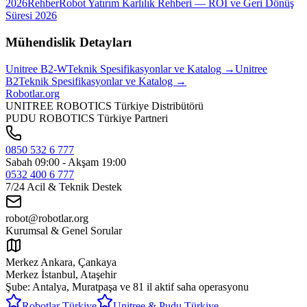
2026
Rehber
Robot Yatırım Karlılık Rehberi — ROI ve Geri Dönüş
Süresi 2026
Mühendislik Detayları
Unitree
B2-W
Teknik Spesifikasyonlar ve Katalog →
Unitree
B2
Teknik Spesifikasyonlar ve Katalog →
Robotlar
.org
UNITREE ROBOTICS Türkiye Distribütörü
PUDU ROBOTICS Türkiye Partneri
0850 532 6 777
Sabah 09:00 - Akşam 19:00
0532 400 6 777
7/24 Acil & Teknik Destek
robot@robotlar.org
Kurumsal & Genel Sorular
Merkez Ankara, Çankaya
Merkez İstanbul, Ataşehir
Şube: Antalya, Muratpaşa ve
81 il aktif saha operasyonu
Robotlar Türkiye
Unitree & Pudu Türkiye