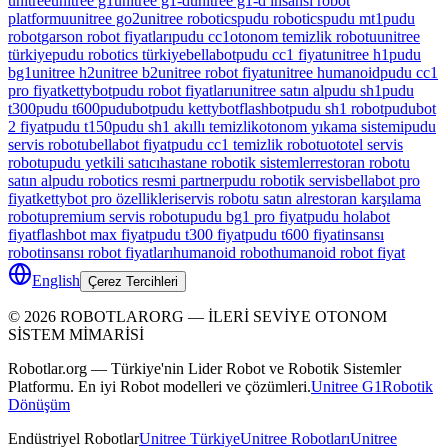
unitree
unitree g1
unitree g1-d
unitree g1-d insansı robot
platformu
unitree go2
unitree robotics
pudu robotics
pudu mt1
pudu
robot
garson robot fiyatları
pudu cc1
otonom temizlik robotu
unitree
türkiye
pudu robotics türkiye
bellabot
pudu cc1 fiyat
unitree h1
pudu
bg1
unitree h2
unitree b2
unitree robot fiyat
unitree humanoid
pudu cc1
pro fiyat
kettybot
pudu robot fiyatları
unitree satın al
pudu sh1
pudu
t300
pudu t600
pudubot
pudu kettybot
flashbot
pudu sh1 robot
pudubot
2 fiyat
pudu t150
pudu sh1 akıllı temizlik
otonom yıkama sistemi
pudu
servis robotu
bellabot fiyat
pudu cc1 temizlik robotu
ototel servis
robotu
pudu yetkili satıcı
hastane robotik sistemler
restoran robotu
satın al
pudu robotics resmi partner
pudu robotik servis
bellabot pro
fiyat
kettybot pro özellikleri
servis robotu satın al
restoran karşılama
robotu
premium servis robotu
pudu bg1 pro fiyat
pudu holabot
fiyat
flashbot max fiyat
pudu t300 fiyat
pudu t600 fiyat
insansı
robot
insansı robot fiyatları
humanoid robot
humanoid robot fiyat
English
Çerez Tercihleri
©
2026
ROBOTLARORG —
İLERİ SEVİYE OTONOM
SİSTEM MİMARİSİ
Robotlar.org — Türkiye'nin Lider Robot ve Robotik Sistemler
Platformu. En iyi Robot modelleri ve çözümleri.
Unitree G1
Robotik
Dönüşüm
Endüstriyel Robotlar
Unitree Türkiye
Unitree Robotları
Unitree