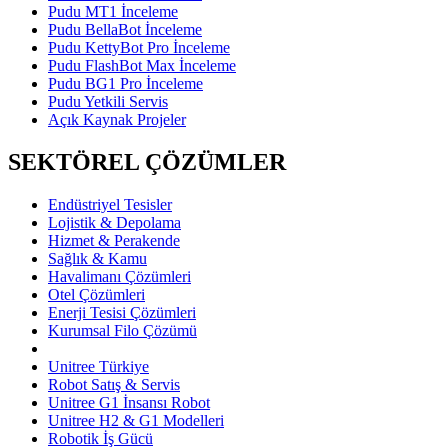
Pudu MT1 İnceleme
Pudu BellaBot İnceleme
Pudu KettyBot Pro İnceleme
Pudu FlashBot Max İnceleme
Pudu BG1 Pro İnceleme
Pudu Yetkili Servis
Açık Kaynak Projeler
SEKTÖREL ÇÖZÜMLER
Endüstriyel Tesisler
Lojistik & Depolama
Hizmet & Perakende
Sağlık & Kamu
Havalimanı Çözümleri
Otel Çözümleri
Enerji Tesisi Çözümleri
Kurumsal Filo Çözümü
Unitree Türkiye
Robot Satış & Servis
Unitree G1 İnsansı Robot
Unitree H2 & G1 Modelleri
Robotik İş Gücü