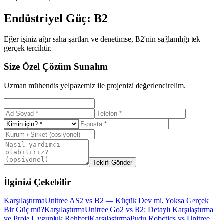
Endüstriyel Güç: B2
Eğer işiniz ağır saha şartları ve denetimse, B2'nin sağlamlığı tek
gerçek tercihtir.
Size Özel Çözüm Sunalım
Uzman mühendis yelpazemiz ile projenizi değerlendirelim.
Teklifi Gönder
İlginizi Çekebilir
Karşılaştırma
Unitree AS2 vs B2 — Küçük Dev mi, Yoksa Gerçek
Bir Güç mü?
Karşılaştırma
Unitree Go2 vs B2: Detaylı Karşılaştırma
ve Proje Uygunluk Rehberi
Karşılaştırma
Pudu Robotics vs Unitree