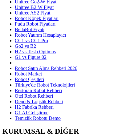
Unitree Go2-W Fiyat
Unitree B2-W Fiyat
Unitree AS2 Fiyat
Robot Köpek Fiyatları
Pudu Robot Fiyatları
BellaBot Fiyatı
Robot Yatırım Hesaplayıcı
CC1 vs CC1 Pro
Go2 vs B2
H2 vs Tesla Optimus
G1 vs Figure 02
Robot Satın Alma Rehberi 2026
Robot Market
Robot Çeşitleri
Türkiye'de Robot Teknolojileri
Restoran Robot Rehberi
Otel Robot Rehberi
Depo & Lojistik Rehberi
H2 Fabrika Rehberi
G1 AI Geliştirme
Temizlik Robotu Demo
KURUMSAL & DİĞER