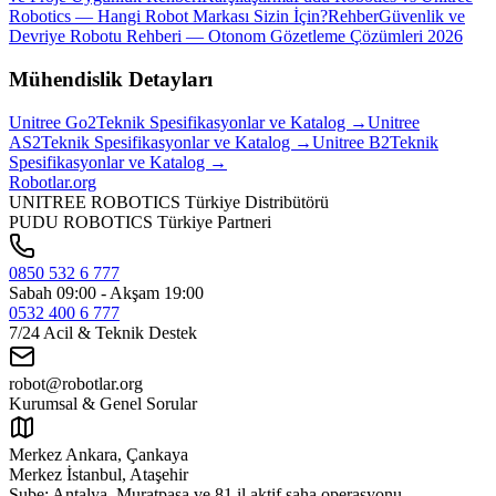
Robotics — Hangi Robot Markası Sizin İçin?
Rehber
Güvenlik ve
Devriye Robotu Rehberi — Otonom Gözetleme Çözümleri 2026
Mühendislik Detayları
Unitree
Go2
Teknik Spesifikasyonlar ve Katalog →
Unitree
AS2
Teknik Spesifikasyonlar ve Katalog →
Unitree
B2
Teknik
Spesifikasyonlar ve Katalog →
Robotlar
.org
UNITREE ROBOTICS Türkiye Distribütörü
PUDU ROBOTICS Türkiye Partneri
0850 532 6 777
Sabah 09:00 - Akşam 19:00
0532 400 6 777
7/24 Acil & Teknik Destek
robot@robotlar.org
Kurumsal & Genel Sorular
Merkez Ankara, Çankaya
Merkez İstanbul, Ataşehir
Şube: Antalya, Muratpaşa ve
81 il aktif saha operasyonu