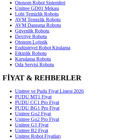
Otonom Robot Sistemleri
Unitree GD01 Mekası
Lobi Temizlik Robotu
AVM Temizlik Robotu
AVM Danışma Robotu
Güvenlik Robotu
Devriye Robotu
Otonom Lojistik
Endüstriyel Robot Kiralama
Etkinlik Robotu
Karşılama Robotu
Oda Servisi Robotu
FİYAT & REHBERLER
Unitree ve Pudu Fiyat Listesi 2026
PUDU MT1 Fiyat
PUDU CC1 Pro Fiyat
PUDU BG1 Pro Fiyat
Unitree Go2 Fiyat
Unitree Go2 Pro Fiyat
Unitree G1 Fiyat
Unitree B2 Fiyat
Unitree Robot Fiyatları