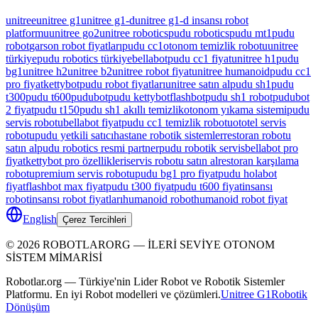
unitree
unitree g1
unitree g1-d
unitree g1-d insansı robot
platformu
unitree go2
unitree robotics
pudu robotics
pudu mt1
pudu
robot
garson robot fiyatları
pudu cc1
otonom temizlik robotu
unitree
türkiye
pudu robotics türkiye
bellabot
pudu cc1 fiyat
unitree h1
pudu
bg1
unitree h2
unitree b2
unitree robot fiyat
unitree humanoid
pudu cc1
pro fiyat
kettybot
pudu robot fiyatları
unitree satın al
pudu sh1
pudu
t300
pudu t600
pudubot
pudu kettybot
flashbot
pudu sh1 robot
pudubot
2 fiyat
pudu t150
pudu sh1 akıllı temizlik
otonom yıkama sistemi
pudu
servis robotu
bellabot fiyat
pudu cc1 temizlik robotu
ototel servis
robotu
pudu yetkili satıcı
hastane robotik sistemler
restoran robotu
satın al
pudu robotics resmi partner
pudu robotik servis
bellabot pro
fiyat
kettybot pro özellikleri
servis robotu satın al
restoran karşılama
robotu
premium servis robotu
pudu bg1 pro fiyat
pudu holabot
fiyat
flashbot max fiyat
pudu t300 fiyat
pudu t600 fiyat
insansı
robot
insansı robot fiyatları
humanoid robot
humanoid robot fiyat
English
Çerez Tercihleri
©
2026
ROBOTLARORG —
İLERİ SEVİYE OTONOM
SİSTEM MİMARİSİ
Robotlar.org — Türkiye'nin Lider Robot ve Robotik Sistemler
Platformu. En iyi Robot modelleri ve çözümleri.
Unitree G1
Robotik
Dönüşüm