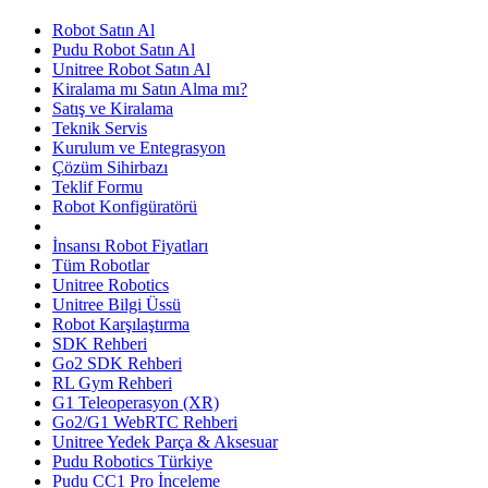
Robot Satın Al
Pudu Robot Satın Al
Unitree Robot Satın Al
Kiralama mı Satın Alma mı?
Satış ve Kiralama
Teknik Servis
Kurulum ve Entegrasyon
Çözüm Sihirbazı
Teklif Formu
Robot Konfigüratörü
İnsansı Robot Fiyatları
Tüm Robotlar
Unitree Robotics
Unitree Bilgi Üssü
Robot Karşılaştırma
SDK Rehberi
Go2 SDK Rehberi
RL Gym Rehberi
G1 Teleoperasyon (XR)
Go2/G1 WebRTC Rehberi
Unitree Yedek Parça & Aksesuar
Pudu Robotics Türkiye
Pudu CC1 Pro İnceleme