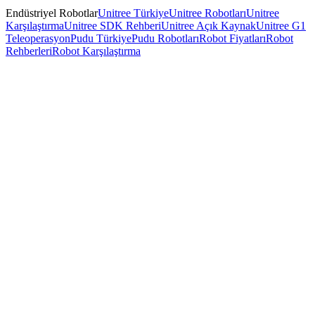
Endüstriyel Robotlar
Unitree Türkiye
Unitree Robotları
Unitree
Karşılaştırma
Unitree SDK Rehberi
Unitree Açık Kaynak
Unitree G1
Teleoperasyon
Pudu Türkiye
Pudu Robotları
Robot Fiyatları
Robot
Rehberleri
Robot Karşılaştırma