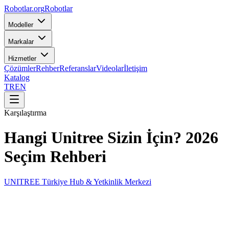
Robotlar
.org
Robotlar
Modeller
Markalar
Hizmetler
Çözümler
Rehber
Referanslar
Videolar
İletişim
Katalog
TR
EN
Karşılaştırma
Hangi Unitree Sizin İçin? 2026
Seçim Rehberi
UNITREE Türkiye Hub & Yetkinlik Merkezi