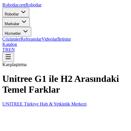
Robotlar
.org
Robotlar
Robotlar
Markalar
Hizmetler
Çözümler
Referanslar
Videolar
İletişim
Katalog
TR
EN
Karşılaştırma
Unitree G1 ile H2 Arasındaki
Temel Farklar
UNITREE Türkiye Hub & Yetkinlik Merkezi