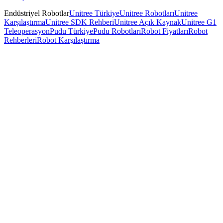
Endüstriyel Robotlar
Unitree Türkiye
Unitree Robotları
Unitree
Karşılaştırma
Unitree SDK Rehberi
Unitree Açık Kaynak
Unitree G1
Teleoperasyon
Pudu Türkiye
Pudu Robotları
Robot Fiyatları
Robot
Rehberleri
Robot Karşılaştırma