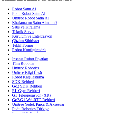
Robot Satın Al
Pudu Robot Satın Al
Unitree Robot Satın Al
Kiralama mı Satın Alma mı?
Satış ve Kiralama
Teknik Servis
Kurulum ve Entegrasyon
Çözüm Sihirbazı
Teklif Formu
Robot Konfigüratörü
İnsansı Robot Fiyatları
Tüm Robotlar
Unitree Robotics
Unitree Bilgi Üssü
Robot Karşılaştırma
SDK Rehberi
Go2 SDK Rehberi
RL Gym Rehberi
G1 Teleoperasyon (XR)
Go2/G1 WebRTC Rehberi
Unitree Yedek Parça & Aksesuar
Pudu Robotics Türkiye