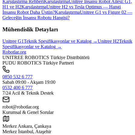
Karşılaştırma Rehberi
Karşılaştırma
Unitree İnsansı Robot Ailesi: G1,
H1 ve H2
Karşılaştırma
Unitree H2 vs Tesla Optimus — Hangi
İnsansı Robot Daha Üstün?
Karşılaştırma
Unitree G1 vs Figure 02 —
Geleceğin İnsansı Robotu Hangisi?
Mühendislik Detayları
Unitree
G1
Teknik Spesifikasyonlar ve Katalog →
Unitree
H2
Teknik
Spesifikasyonlar ve Katalog →
Robotlar
.org
UNITREE ROBOTICS Türkiye Distribütörü
PUDU ROBOTICS Türkiye Partneri
0850 532 6 777
Sabah 09:00 - Akşam 19:00
0532 400 6 777
7/24 Acil & Teknik Destek
robot@robotlar.org
Kurumsal & Genel Sorular
Merkez Ankara, Çankaya
Merkez İstanbul, Ataşehir