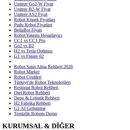
Unitree Go2-W Fiyat
Unitree B2-W Fiyat
Unitree AS2 Fiyat
Robot Köpek Fiyatları
Pudu Robot Fiyatları
BellaBot Fiyatı
Robot Yatırım Hesaplayıcı
CC1 vs CC1 Pro
Go2 vs B2
H2 vs Tesla Optimus
G1 vs Figure 02
Robot Satın Alma Rehberi 2026
Robot Market
Robot Çeşitleri
Türkiye'de Robot Teknolojileri
Restoran Robot Rehberi
Otel Robot Rehberi
Depo & Lojistik Rehberi
H2 Fabrika Rehberi
G1 AI Geliştirme
Temizlik Robotu Demo
KURUMSAL & DİĞER