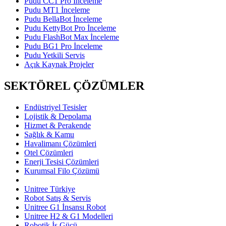
Pudu CC1 Pro İnceleme
Pudu MT1 İnceleme
Pudu BellaBot İnceleme
Pudu KettyBot Pro İnceleme
Pudu FlashBot Max İnceleme
Pudu BG1 Pro İnceleme
Pudu Yetkili Servis
Açık Kaynak Projeler
SEKTÖREL ÇÖZÜMLER
Endüstriyel Tesisler
Lojistik & Depolama
Hizmet & Perakende
Sağlık & Kamu
Havalimanı Çözümleri
Otel Çözümleri
Enerji Tesisi Çözümleri
Kurumsal Filo Çözümü
Unitree Türkiye
Robot Satış & Servis
Unitree G1 İnsansı Robot
Unitree H2 & G1 Modelleri
Robotik İş Gücü