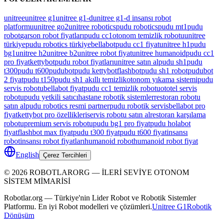
unitree
unitree g1
unitree g1-d
unitree g1-d insansı robot
platformu
unitree go2
unitree robotics
pudu robotics
pudu mt1
pudu
robot
garson robot fiyatları
pudu cc1
otonom temizlik robotu
unitree
türkiye
pudu robotics türkiye
bellabot
pudu cc1 fiyat
unitree h1
pudu
bg1
unitree h2
unitree b2
unitree robot fiyat
unitree humanoid
pudu cc1
pro fiyat
kettybot
pudu robot fiyatları
unitree satın al
pudu sh1
pudu
t300
pudu t600
pudubot
pudu kettybot
flashbot
pudu sh1 robot
pudubot
2 fiyat
pudu t150
pudu sh1 akıllı temizlik
otonom yıkama sistemi
pudu
servis robotu
bellabot fiyat
pudu cc1 temizlik robotu
ototel servis
robotu
pudu yetkili satıcı
hastane robotik sistemler
restoran robotu
satın al
pudu robotics resmi partner
pudu robotik servis
bellabot pro
fiyat
kettybot pro özellikleri
servis robotu satın al
restoran karşılama
robotu
premium servis robotu
pudu bg1 pro fiyat
pudu holabot
fiyat
flashbot max fiyat
pudu t300 fiyat
pudu t600 fiyat
insansı
robot
insansı robot fiyatları
humanoid robot
humanoid robot fiyat
English
Çerez Tercihleri
©
2026
ROBOTLARORG —
İLERİ SEVİYE OTONOM
SİSTEM MİMARİSİ
Robotlar.org — Türkiye'nin Lider Robot ve Robotik Sistemler
Platformu. En iyi Robot modelleri ve çözümleri.
Unitree G1
Robotik
Dönüşüm