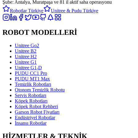
Şube: Antalya, Muratpaşa ve
81 il aktif saha operasyonu
Robotlar Türkiye
Unitree & Pudu Türkiye
ROBOT MODELLERİ
Unitree Go2
Unitree B2
Unitree H2
Unitree G1
Unitree G1-D
PUDU CC1 Pro
PUDU MT1 Max
Temizlik Robotları
Otonom Temizlik Robotu
Servis Robotları
Köpek Robotları
Köpek Robot Rehberi
Garson Robot Fiyatları
Endüstriyel Robotlar
İnsansı Robotlar
HİZMETLER & TEKNİK