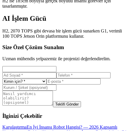
H2 ise 185cm boyuyla gerçek boyutlu insansı görevler için
tasarlanmıştır.
AI İşlem Gücü
H2, 2070 TOPS gibi devasa bir işlem gücü sunarken G1, verimli
100 TOPS Jetson Orin platformunu kullanır.
Size Özel Çözüm Sunalım
Uzman mühendis yelpazemiz ile projenizi değerlendirelim.
Teklifi Gönder
İlginizi Çekebilir
Karşılaştırma
En İyi İnsansı Robot Hangisi? — 2026 Kapsamlı