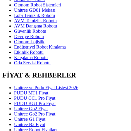
Otonom Robot Sistemleri
Unitree GD01 Mekası
Lobi Temizlik Robotu
AVM Temizlik Robotu
AVM Danışma Robotu
Güvenlik Robotu
Devriye Robotu
Otonom Lojistik
Endüstriyel Robot Kiralama
Etkinlik Robotu
Karşılama Robotu
Oda Servisi Robotu
FİYAT & REHBERLER
Unitree ve Pudu Fiyat Listesi 2026
PUDU MT1 Fiyat
PUDU CC1 Pro Fiyat
PUDU BG1 Pro Fiyat
Unitree Go2 Fiyat
Unitree Go2 Pro Fiyat
Unitree G1 Fiyat
Unitree B2 Fiyat
Unitree Robot Fiyatları